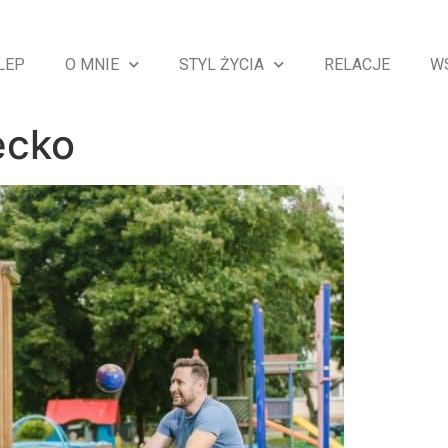
LEP
O MNIE
STYL ŻYCIA
RELACJE
W
ecko