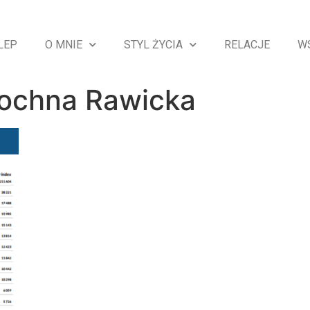
LEP
O MNIE
STYL ŻYCIA
RELACJE
W
ochna Rawicka