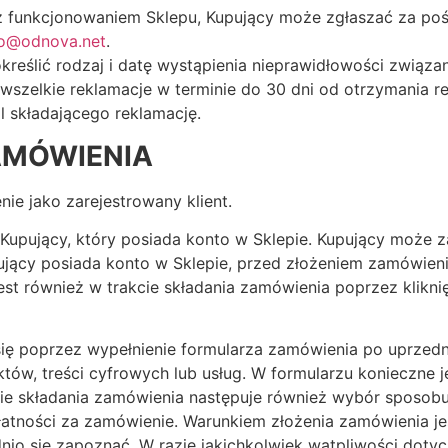
 z funkcjonowaniem Sklepu, Kupujący może zgłaszać za p
fo@odnova.net
.
kreślić rodzaj i datę wystąpienia nieprawidłowości związa
zelkie reklamacje w terminie do 30 dni od otrzymania rek
il składającego reklamację.
AMÓWIENIA
ie jako zarejestrowany klient.
 Kupujący, który posiada konto w Sklepie. Kupujący może 
ujący posiada konto w Sklepie, przed złożeniem zamówieni
st również w trakcie składania zamówienia poprzez klikni
ię poprzez wypełnienie formularza zamówienia po uprzed
tów, treści cyfrowych lub usług. W formularzu konieczne 
apie składania zamówienia następuje również wybór spos
tności za zamówienie. Warunkiem złożenia zamówienia jes
nio się zapoznać. W razie jakichkolwiek wątpliwości doty