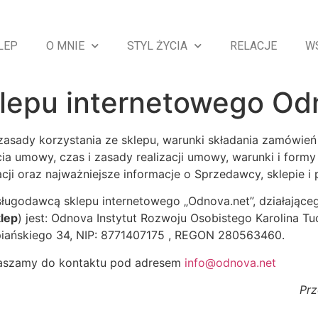
LEP
O MNIE
STYL ŻYCIA
RELACJE
W
lepu internetowego Od
. zasady korzystania ze sklepu, warunki składania zamówień
a umowy, czas i zasady realizacji umowy, warunki i formy
acji oraz najważniejsze informacje o Sprzedawcy, sklepie 
sługodawcą sklepu internetowego „Odnova.net”, działając
klep
) jest: Odnova Instytut Rozwoju Osobistego Karolina Tu
piańskiego 34, NIP: 8771407175 , REGON 280563460.
praszamy do kontaktu pod adresem
info@odnova.net
Prz