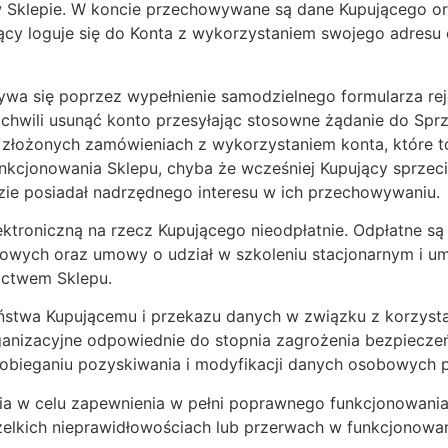
w Sklepie. W koncie przechowywane są dane Kupującego ora
ący loguje się do Konta z wykorzystaniem swojego adresu 
ywa się poprzez wypełnienie samodzielnego formularza rej
chwili usunąć konto przesyłając stosowne żądanie do Sprz
o złożonych zamówieniach z wykorzystaniem konta, które 
nkcjonowania Sklepu, chyba że wcześniej Kupujący sprzec
zie posiadał nadrzędnego interesu w ich przechowywaniu.
ektroniczną na rzecz Kupującego nieodpłatnie. Odpłatne s
rowych oraz umowy o udział w szkoleniu stacjonarnym i 
ictwem Sklepu.
eństwa Kupującemu i przekazu danych w związku z korzyst
rganizacyjne odpowiednie do stopnia zagrożenia bezpiecz
pobieganiu pozyskiwania i modyfikacji danych osobowych 
ia w celu zapewnienia w pełni poprawnego funkcjonowania
lkich nieprawidłowościach lub przerwach w funkcjonowan