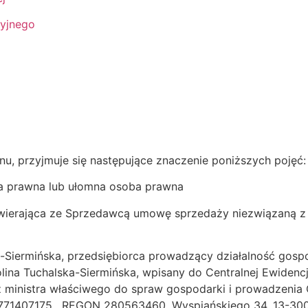
cyjnego
nu, przyjmuje się następujące znaczenie poniższych pojęć:
a prawna lub ułomna osoba prawna
wierająca ze Sprzedawcą umowę sprzedaży niezwiązaną z b
a-Siermińska, przedsiębiorca prowadzący działalność go
ina Tuchalska-Siermińska, wpisany do Centralnej Ewidencji 
inistra właściwego do spraw gospodarki i prowadzenia Cen
 8771407175 , REGON 280563460, Wyspiańskiego 34, 13-3