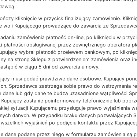
dawcą.
ńczy kliknięcie w przycisk finalizujący zamówienie. Kliknię
e woli Kupującego prowadzące do zawarcia ze Sprzedaw
ładaniu zamówienia płatność on-line, po kliknięciu w przyc
i płatności obsługiwanej przez zewnętrznego operatora pł
Kupujący wybrał płatność przelewem bankowym, po kliknięci
y na stronę Sklepu z potwierdzeniem zamówienia oraz inst
astąpić w ciągu 5 dni od zawarcia umowy.
ujący musi podać prawdziwe dane osobowe. Kupujący pono
. Sprzedawca zastrzega sobie prawo do wstrzymania real
 dane lub gdy dane te budzą uzasadnione wątpliwości Sp
Kupujący zostanie poinformowany telefonicznie lub poprz
kiej sytuacji Kupującemu przysługuje prawo wyjaśnienia w
anych danych. W przypadku braku danych pozwalających S
 wszelkich wyjaśnień po podjęciu kontaktu przez Kupujące
kie dane podane przez niego w formularzu zamówienia są