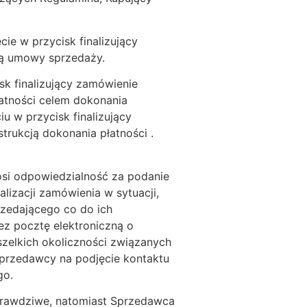
cie w przycisk finalizujący
cą umowy sprzedaży.
isk finalizujący zamówienie
atności celem dokonania
u w przycisk finalizujący
rukcją dokonania płatności .
si odpowiedzialność za podanie
izacji zamówienia w sytuacji,
rzedającego co do ich
ez pocztę elektroniczną o
szelkich okoliczności związanych
przedawcy na podjęcie kontaktu
go.
 prawdziwe, natomiast Sprzedawca