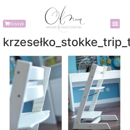
Koszyk
krzesełko_stokke_trip_