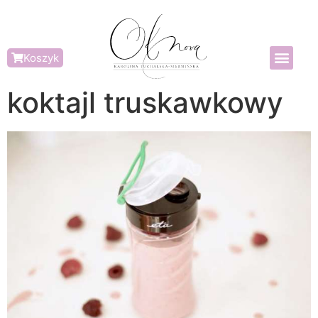
Koszyk
koktajl truskawkowy