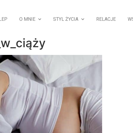
LEP
O MNIE
STYL ŻYCIA
RELACJE
W
_w_ciąży