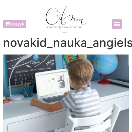
Koszyk
novakid_nauka_angiels