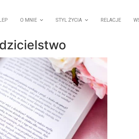
LEP
O MNIE
STYL ŻYCIA
RELACJE
W
zicielstwo