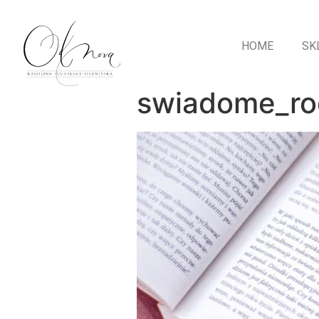
HOME
SK
swiadome_rod