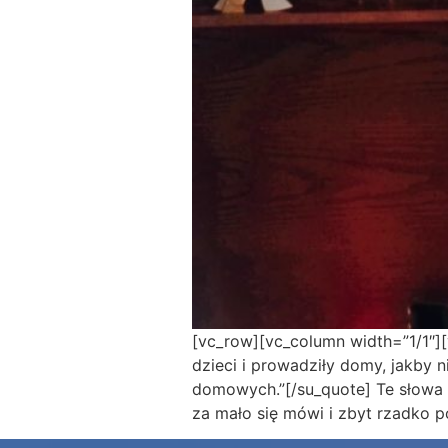
[vc_row][vc_column width=”1/1″]
dzieci i prowadziły domy, jakby 
domowych.”[/su_quote] Te słowa b
za mało się mówi i zbyt rzadko po