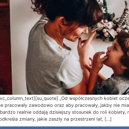
[vc_column_text][su_quote] „Od współczesnych kobiet ocz
nie pracowały zawodowo oraz aby pracowały, jakby nie mia
ardzo realnie oddają dzisiejszy stosunek do roli kobiety,
dkreśla zmiany, jakie zaszły na przestrzeni lat, […]