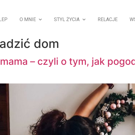
LEP
O MNIE
STYL ŻYCIA
RELACJE
W
wadzić dom
ama – czyli o tym, jak pogod