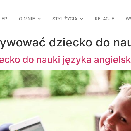
LEP
O MNIE
STYL ŻYCIA
RELACJE
W
tywować dziecko do nau
ecko do nauki języka angiels