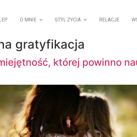
LEP
O MNIE
STYL ŻYCIA
RELACJE
W
a gratyfikacja
iejętność, której powinno na