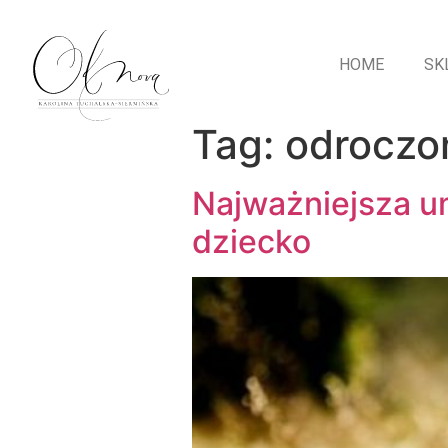
HOME
SK
Tag:
odroczon
Najważniejsza um
dziecko