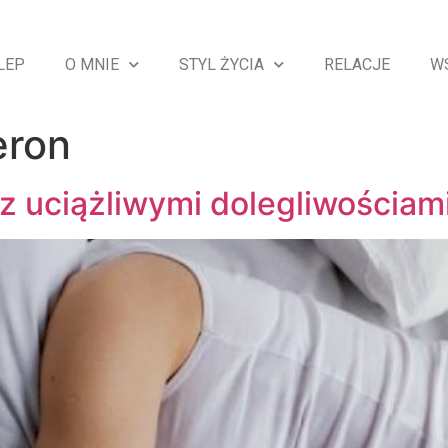
LEP
O MNIE
STYL ŻYCIA
RELACJE
W
eron
 z uciążliwymi dolegliwościam