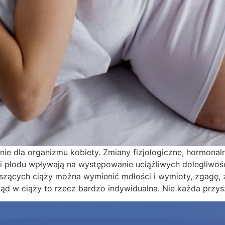
ie dla organizmu kobiety. Zmiany fizjologiczne, hormonal
i płodu wpływają na występowanie uciążliwych dolegliwośc
ących ciąży można wymienić mdłości i wymioty, zgagę, z
ląd w ciąży to rzecz bardzo indywidualna. Nie każda przy