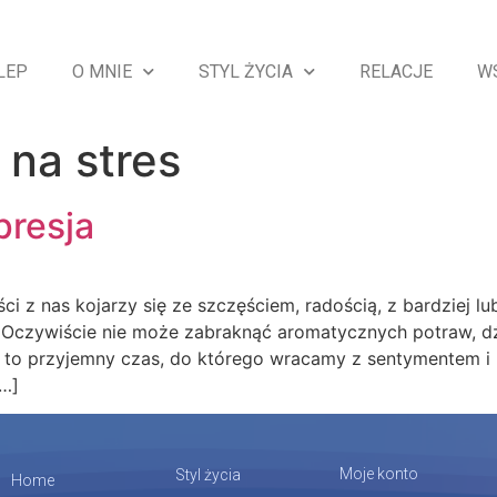
LEP
O MNIE
STYL ŻYCIA
RELACJE
W
na stres
presja
 z nas kojarzy się ze szczęściem, radością, z bardziej lu
Oczywiście nie może zabraknąć aromatycznych potraw, dźw
c to przyjemny czas, do którego wracamy z sentymentem i 
[…]
Moje konto
Styl życia
Home