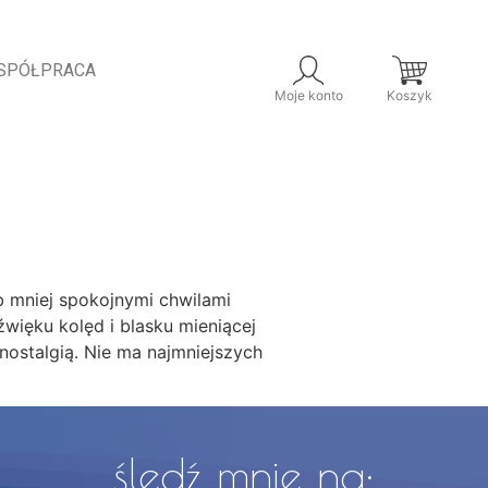
SPÓŁPRACA
Moje konto
Koszyk
b mniej spokojnymi chwilami
ięku kolęd i blasku mieniącej
nostalgią. Nie ma najmniejszych
śledź mnie na: