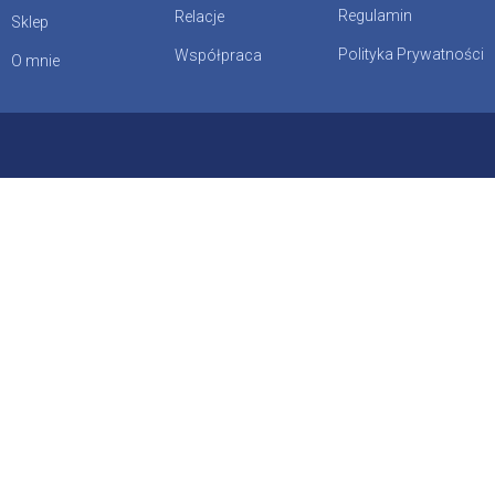
Regulamin
Relacje
Sklep
Polityka Prywatności
Współpraca
O mnie