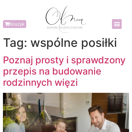
Koszyk
Tag:
wspólne posiłki
Poznaj prosty i sprawdzony
przepis na budowanie
rodzinnych więzi