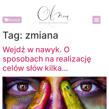
Koszyk
Tag:
zmiana
Wejdź w nawyk. O
sposobach na realizację
celów słów kilka…