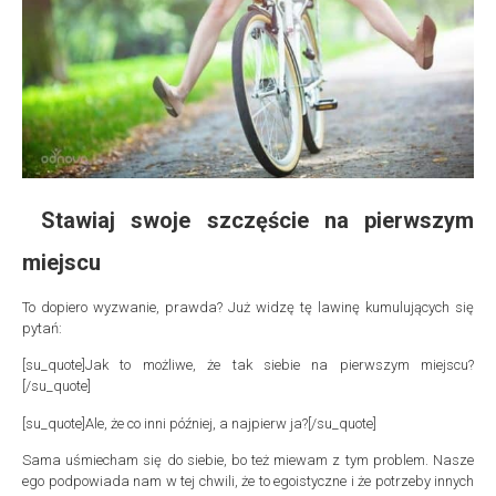
Stawiaj swoje szczęście na pierwszym
miejscu
To dopiero wyzwanie, prawda? Już widzę tę lawinę kumulujących się
pytań:
[su_quote]Jak to możliwe, że tak siebie na pierwszym miejscu?
[/su_quote]
[su_quote]Ale, że co inni później, a najpierw ja?[/su_quote]
Sama uśmiecham się do siebie, bo też miewam z tym problem. Nasze
ego podpowiada nam w tej chwili, że to egoistyczne i że potrzeby innych