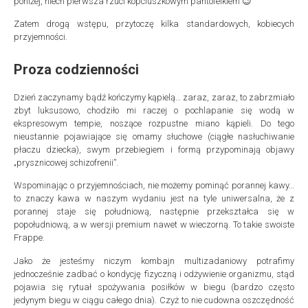
poniżej, niech pierwsza rzuci kopciuszkowym pantofelkiem 😉
Zatem drogą wstępu, przytoczę kilka standardowych, kobiecych
przyjemności.
Proza codzienności
Dzień zaczynamy bądź kończymy kąpielą… zaraz, zaraz, to zabrzmiało
zbyt luksusowo, chodziło mi raczej o pochlapanie się wodą w
ekspresowym tempie, noszące rozpustne miano kąpieli. Do tego
nieustannie pojawiające się omamy słuchowe (ciągłe nasłuchiwanie
płaczu dziecka), swym przebiegiem i formą przypominają objawy
„prysznicowej schizofrenii”.
Wspominając o przyjemnościach, nie możemy pominąć porannej kawy…
to znaczy kawa w naszym wydaniu jest na tyle uniwersalna, że z
porannej staje się południową, następnie przekształca się w
popołudniową, a w wersji premium nawet w wieczorną. To takie swoiste
Frappe.
Jako że jesteśmy niczym kombajn multizadaniowy potrafimy
jednocześnie zadbać o kondycję fizyczną i odżywienie organizmu, stąd
pojawia się rytuał spożywania posiłków w biegu (bardzo często
jedynym biegu w ciągu całego dnia). Czyż to nie cudowna oszczędność