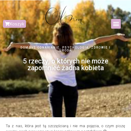
Koszyk
DOMOVE ODNAVIANIE
,
PSYCHOLOGIA
,
ZDROWIE I
URODA
5 rzeczy, o których nie może
zapomnieć żadna kobieta
Ta z nas, która jest tą szczęściarą i nie ma pojęcia, o czym piszę