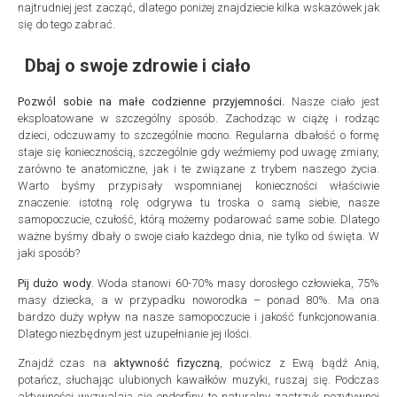
najtrudniej jest zacząć, dlatego poniżej znajdziecie kilka wskazówek jak
się do tego zabrać.
Dbaj o swoje zdrowie i ciało
Pozwól sobie na małe codzienne przyjemności.
Nasze ciało jest
eksploatowane w szczególny sposób. Zachodząc w ciążę i rodząc
dzieci, odczuwamy to szczególnie mocno. Regularna dbałość o formę
staje się koniecznością, szczególnie gdy weźmiemy pod uwagę zmiany,
zarówno te anatomiczne, jak i te związane z trybem naszego życia.
Warto byśmy przypisały wspomnianej konieczności właściwie
znaczenie: istotną rolę odgrywa tu troska o samą siebie, nasze
samopoczucie, czułość, którą możemy podarować same sobie. Dlatego
ważne byśmy dbały o swoje ciało każdego dnia, nie tylko od święta. W
jaki sposób?
Pij dużo wody
. Woda stanowi 60-70% masy dorosłego człowieka, 75%
masy dziecka, a w przypadku noworodka – ponad 80%. Ma ona
bardzo duży wpływ na nasze samopoczucie i jakość funkcjonowania.
Dlatego niezbędnym jest uzupełnianie jej ilości.
Znajdź czas na
aktywność fizyczną
, poćwicz z Ewą bądź Anią,
potańcz, słuchając ulubionych kawałków muzyki, ruszaj się. Podczas
aktywności wyzwalają się endorfiny, to naturalny zastrzyk pozytywnej