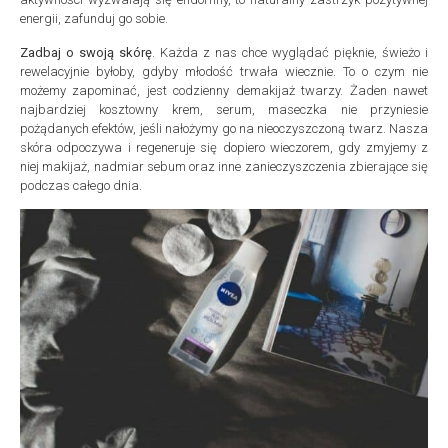
energii, zafunduj go sobie.
Zadbaj o swoją skórę
. Każda z nas chce wyglądać pięknie, świeżo i
rewelacyjnie byłoby, gdyby młodość trwała wiecznie. To o czym nie
możemy zapominać, jest codzienny demakijaż twarzy. Żaden nawet
najbardziej kosztowny krem, serum, maseczka nie przyniesie
pożądanych efektów, jeśli nałożymy go na nieoczyszczoną twarz. Nasza
skóra odpoczywa i regeneruje się dopiero wieczorem, gdy zmyjemy z
niej makijaż, nadmiar sebum oraz inne zanieczyszczenia zbierające się
podczas całego dnia.