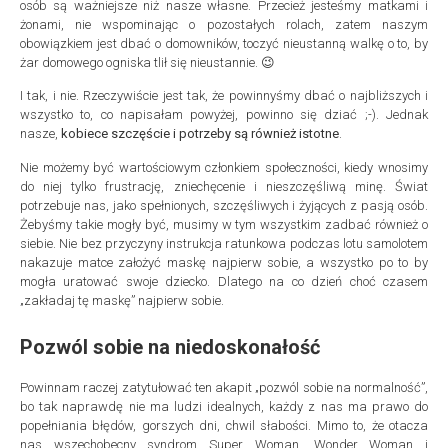
osób są ważniejsze niż nasze własne. Przecież jesteśmy matkami i
żonami, nie wspominając o pozostałych rolach, zatem naszym
obowiązkiem jest dbać o domowników, toczyć nieustanną walkę o to, by
żar domowego ogniska tlił się nieustannie. 😉
I tak, i nie. Rzeczywiście jest tak, że powinnyśmy dbać o najbliższych i
wszystko to, co napisałam powyżej, powinno się dziać ;-). Jednak
nasze,
kobiece szczęście i potrzeby są również istotne
.
Nie możemy być wartościowym członkiem społeczności, kiedy wnosimy
do niej tylko frustrację, zniechęcenie i nieszczęśliwą minę. Świat
potrzebuje nas, jako spełnionych, szczęśliwych i żyjących z pasją osób.
Żebyśmy takie mogły być, musimy w tym wszystkim zadbać również o
siebie. Nie bez przyczyny instrukcja ratunkowa podczas lotu samolotem
nakazuje matce założyć maskę najpierw sobie, a wszystko po to by
mogła uratować swoje dziecko. Dlatego na co dzień choć czasem
„zakładaj tę maskę” najpierw sobie.
Pozwól sobie na niedoskonałość
Powinnam raczej zatytułować ten akapit „pozwól sobie na normalność”,
bo tak naprawdę nie ma ludzi idealnych, każdy z nas ma prawo do
popełniania błędów, gorszych dni, chwil słabości. Mimo to, że otacza
nas wszechobecny syndrom Super Woman, Wonder Woman i