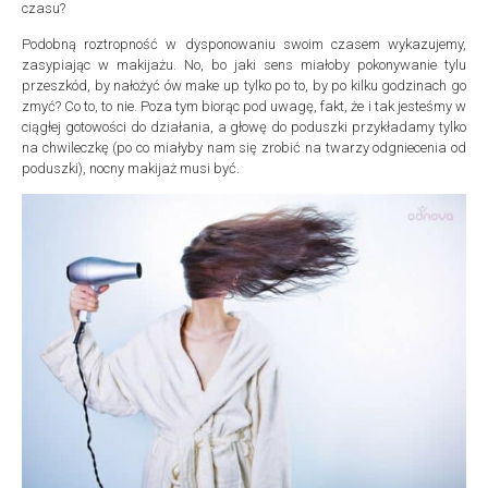
czasu?
Podobną roztropność w dysponowaniu swoim czasem wykazujemy,
zasypiając w makijażu. No, bo jaki sens miałoby pokonywanie tylu
przeszkód, by nałożyć ów make up tylko po to, by po kilku godzinach go
zmyć? Co to, to nie. Poza tym biorąc pod uwagę, fakt, że i tak jesteśmy w
ciągłej gotowości do działania, a głowę do poduszki przykładamy tylko
na chwileczkę (po co miałyby nam się zrobić na twarzy odgniecenia od
poduszki), nocny makijaż musi być.