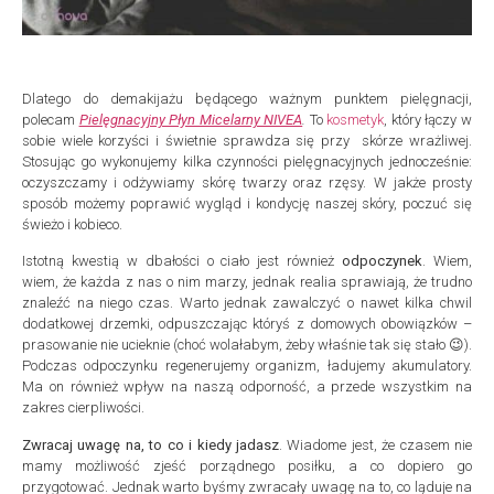
Dlatego do demakijażu będącego ważnym punktem pielęgnacji,
polecam
Pielęgnacyjny Płyn Micelarny NIVEA
.
To
kosmetyk
, który łączy w
sobie wiele korzyści i świetnie sprawdza się przy skórze wrażliwej.
Stosując go wykonujemy kilka czynności pielęgnacyjnych jednocześnie:
oczyszczamy i odżywiamy skórę twarzy oraz rzęsy. W jakże prosty
sposób możemy poprawić wygląd i kondycję naszej skóry, poczuć się
świeżo i kobieco.
Istotną kwestią w dbałości o ciało jest również
odpoczynek
. Wiem,
wiem, że każda z nas o nim marzy, jednak realia sprawiają, że trudno
znaleźć na niego czas. Warto jednak zawalczyć o nawet kilka chwil
dodatkowej drzemki, odpuszczając któryś z domowych obowiązków –
prasowanie nie ucieknie (choć wolałabym, żeby właśnie tak się stało 😉).
Podczas odpoczynku regenerujemy organizm, ładujemy akumulatory.
Ma on również wpływ na naszą odporność, a przede wszystkim na
zakres cierpliwości.
Zwracaj uwagę na, to co i kiedy jadasz
. Wiadome jest, że czasem nie
mamy możliwość zjeść porządnego posiłku, a co dopiero go
przygotować. Jednak warto byśmy zwracały uwagę na to, co ląduje na