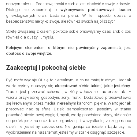
naszym talerzu. Podstawą troski o siebie jest dbałość o swoje zdrowie.
Dlatego nie zapominaj o
wykonywaniu podstawowych badań
ginekologicznych oraz badaniu piersi. W ten sposób dbasz o
bezpieczeństwo nie tylko swoje, ale również swoich najbliższych.
Strefę związaną z ciałem pokrótce sobie omówiłyśmy czas zrobić coś
również dla duszy i umysłu.
Kolejnym elementem, o którym nie powinnyśmy zapominać, jest
dbałość o swoje wnętrze.
Zaakceptuj i pokochaj siebie
Być może wydaje Ci się to nierealnym, a co najmniej trudnym. Jednak
warto byśmy nauczyły się
akceptować siebie takimi, jakie jesteśmy
.
Trudno jest przerwać schemat, w który wtłaczano nas przez lata –
wzoru przykładnej gospodyni, żony, matki. Dodatkowo przeciwstawić
się kreowanym przez media, nierealnym kanonom piękna. Warto jednak
pracować nad tą sferą. Dzięki samoakceptacji jesteśmy w stanie
pokochać siebie: swój wygląd, myśli, wady, popełniane błędy, skłonność
do perfekcjonizmu oraz brak organizacji i wszystko to, z czego na co
dzień nie jesteśmy zadowolone. Nie goniąc za ideałem bądź czyimś
wyobrażeniem na nasz temat jesteśmy w stanie osiągnąć szczęście.