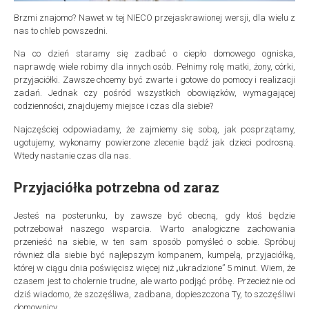
Brzmi znajomo? Nawet w tej NIECO przejaskrawionej wersji, dla wielu z
nas to chleb powszedni.
Na co dzień staramy się zadbać o ciepło domowego ogniska,
naprawdę wiele robimy dla innych osób. Pełnimy rolę matki, żony, córki,
przyjaciółki. Zawsze chcemy być zwarte i gotowe do pomocy i realizacji
zadań. Jednak czy pośród wszystkich obowiązków, wymagającej
codzienności, znajdujemy miejsce i czas dla siebie?
Najczęściej odpowiadamy, że zajmiemy się sobą, jak posprzątamy,
ugotujemy, wykonamy powierzone zlecenie bądź jak dzieci podrosną.
Wtedy nastanie czas dla nas.
Przyjaciółka potrzebna od zaraz
Jesteś na posterunku, by zawsze być obecną, gdy ktoś będzie
potrzebował naszego wsparcia. Warto analogiczne zachowania
przenieść na siebie, w ten sam sposób pomyśleć o sobie. Spróbuj
również dla siebie być najlepszym kompanem, kumpelą, przyjaciółką,
której w ciągu dnia poświęcisz więcej niż „ukradzione” 5 minut. Wiem, że
czasem jest to cholernie trudne, ale warto podjąć próbę. Przecież nie od
dziś wiadomo, że szczęśliwa, zadbana, dopieszczona Ty, to szczęśliwi
domownicy.