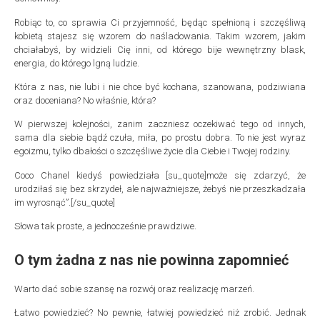
Robiąc to, co sprawia Ci przyjemność, będąc spełnioną i szczęśliwą
kobietą stajesz się wzorem do naśladowania. Takim wzorem, jakim
chciałabyś, by widzieli Cię inni, od którego bije wewnętrzny blask,
energia, do którego lgną ludzie.
Która z nas, nie lubi i nie chce być kochana, szanowana, podziwiana
oraz doceniana? No właśnie, która?
W pierwszej kolejności, zanim zaczniesz oczekiwać tego od innych,
sama dla siebie bądź czuła, miła, po prostu dobra. To nie jest wyraz
egoizmu, tylko dbałości o szczęśliwe życie dla Ciebie i Twojej rodziny.
Coco Chanel kiedyś powiedziała [su_quote]może się zdarzyć, że
urodziłaś się bez skrzydeł, ale najważniejsze, żebyś nie przeszkadzała
im wyrosnąć”.[/su_quote]
Słowa tak proste, a jednocześnie prawdziwe.
O tym żadna z nas nie powinna zapomnieć
Warto dać sobie szansę na rozwój oraz realizację marzeń.
Łatwo powiedzieć? No pewnie, łatwiej powiedzieć niż zrobić. Jednak