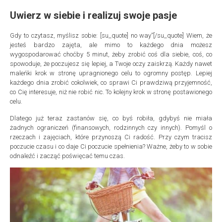
Uwierz w siebie i realizuj swoje pasje
Gdy to czytasz, myślisz sobie: [su_quote] no way”[/su_quote] Wiem, że
jesteś bardzo zajęta, ale mimo to każdego dnia możesz
wygospodarować choćby 5 minut, żeby zrobić coś dla siebie, coś, co
spowoduje, że poczujesz się lepiej, a Twoje oczy zaiskrzą. Każdy nawet
maleńki krok w stronę upragnionego celu to ogromny postęp. Lepiej
każdego dnia zrobić cokolwiek, co sprawi Ci prawdziwą przyjemność,
co Cię interesuje, niż nie robić nic. To kolejny krok w stronę postawionego
celu.
Dlatego już teraz zastanów się, co byś robiła, gdybyś nie miała
żadnych ograniczeń (finansowych, rodzinnych czy innych). Pomyśl o
rzeczach i zajęciach, które przynoszą Ci radość. Przy czym tracisz
poczucie czasu i co daje Ci poczucie spełnienia? Ważne, żeby to w sobie
odnaleźć i zacząć poświęcać temu czas.