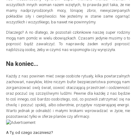
wszystkich innych woman razem wziętych, to prawda jest taka, że nie
mamy nadprzyrodzonych mocy, lśniącej zbroi, niewyczerpanych
pokładów siły i cierpliwości. Nie jesteśmy w stanie same ogarnąć
wszystkich i wszystkiego, ba nawet nie powinnyśmy.
Dlaczego? A no dlatego, że pozostali członkowie naszej super rodziny
mogą nam pomóc w wielu obowiązkach. Czasami jedynie musimy o to
poprosić bądź zawalczyć. To naprawdę żaden wstyd poprosić
najbliższą osobę, żeby w czymś nas wspomogła czy wyręczyła.
Na koniec…
Każdy z nas powinien mieć swoje osobiste rytuały, kilka powtarzalnych
zachowań, nawyków, które niczym bufor bezpieczeństwa pomogą nam
zorganizować swój świat, oswoić otaczającą przestrzeń i codzienność
oraz poczuć się szczęśliwymi ludźmi. Pewnie dla każdej z nas będzie
to coś innego, coś bardzo osobistego, coś, co pozwoli zatrzymać się na
chwilę i poczuć spokój, albo odwrotnie, przypływ rozpierającej energii.
Warto jednak je odnaleźć i małymi krokami wprowadzać w życie, nie
pozostawiać tylko w sferze planów czy afirmacji.
A Ty, od czego zaczniesz?