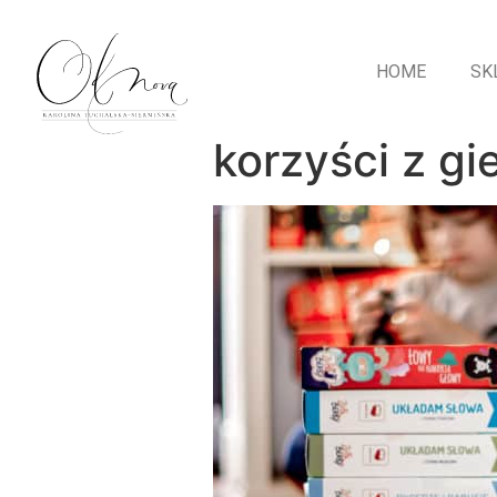
HOME
SK
korzyści z g