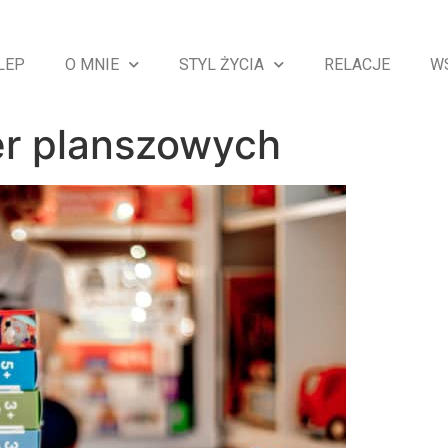
LEP
O MNIE
STYL ŻYCIA
RELACJE
W
ier planszowych