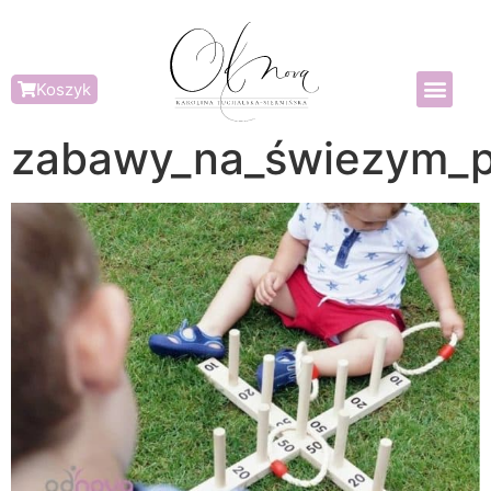
Koszyk
zabawy_na_świezym_p