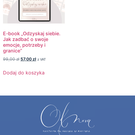
E-book „Odzyskaj siebie.
Jak zadbać o swoje
emocje, potrzeby i
granice”
99,00
zł
57,00
zł
z VAT
Dodaj do koszyka