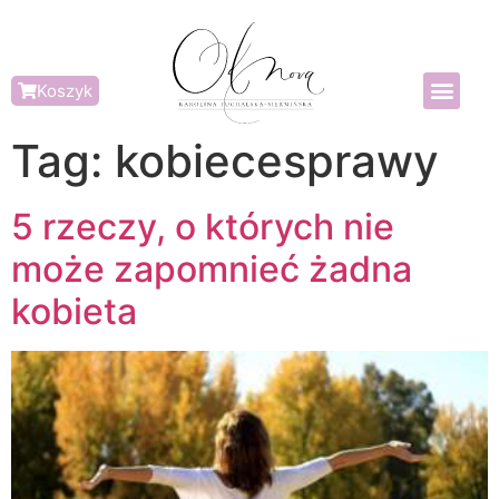
Koszyk
Tag:
kobiecesprawy
5 rzeczy, o których nie
może zapomnieć żadna
kobieta