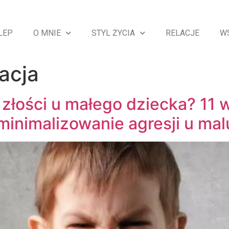
LEP
O MNIE
STYL ŻYCIA
RELACJE
W
acja
złości u małego dziecka? 11
minimalizowanie agresji u ma