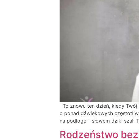
To znowu ten dzień, kiedy Twój m
o ponad dźwiękowych częstotliwoś
na podłogę – słowem dziki szał. 
Rodzeństwo bez r