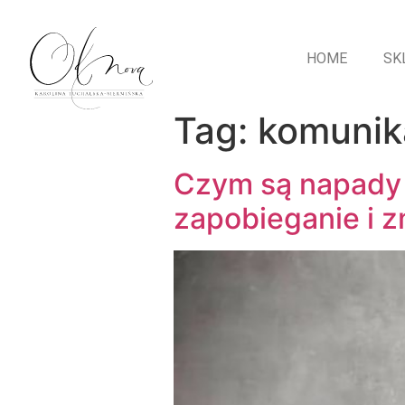
HOME
SK
Tag:
komunik
Czym są napady 
zapobieganie i z