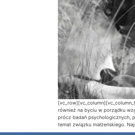
[vc_row][vc_column][vc_column_te
również na byciu w porządku wzgl
prócz badań psychologicznych, p
temat związku małżeńskiego. Najc