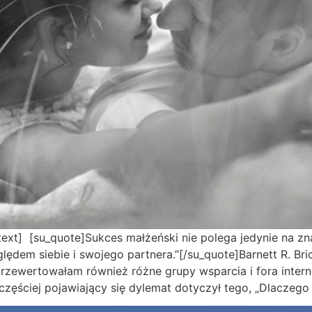
xt] [su_quote]Sukces małżeński nie polega jedynie na zna
ędem siebie i swojego partnera.”[/su_quote]Barnett R. Br
rzewertowałam również różne grupy wsparcia i fora intern
zęściej pojawiający się dylemat dotyczył tego, „Dlaczego