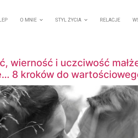
LEP
O MNIE
STYL ŻYCIA
RELACJE
W
ość, wierność i uczciwość mał
ę… 8 kroków do wartościowe