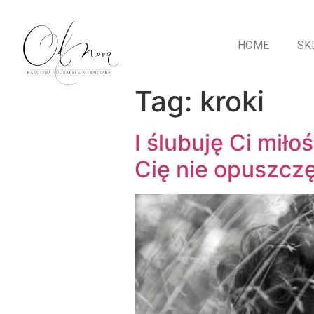
HOME
SK
Tag:
kroki
I ślubuję Ci mił
Cię nie opuszcz