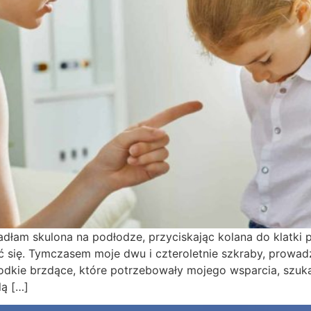
iadłam skulona na podłodze, przyciskając kolana do klatki 
yć się. Tymczasem moje dwu i czteroletnie szkraby, prowad
łodkie brzdące, które potrzebowały mojego wsparcia, szuka
lą […]