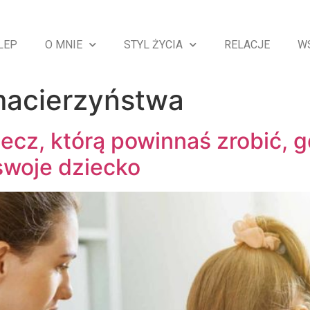
LEP
O MNIE
STYL ŻYCIA
RELACJE
W
macierzyństwa
ecz, którą powinnaś zrobić, 
swoje dziecko