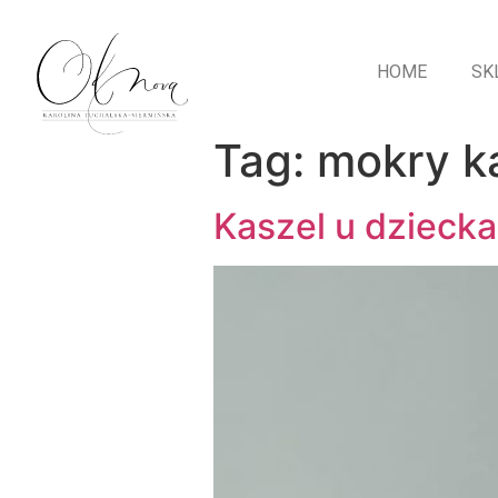
HOME
SK
Tag:
mokry k
Kaszel u dziecka