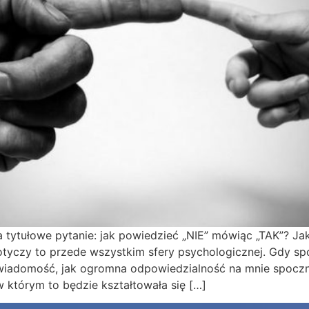
tytułowe pytanie: jak powiedzieć „NIE” mówiąc „TAK”? Ja
otyczy to przede wszystkim sfery psychologicznej. Gdy s
wiadomość, jak ogromna odpowiedzialność na mnie spoczni
w którym to będzie kształtowała się […]