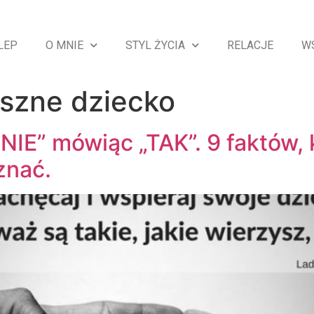
LEP
O MNIE
STYL ŻYCIA
RELACJE
W
uszne dziecko
NIE” mówiąc „TAK”. 9 faktów, 
znać.