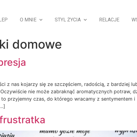
LEP
O MNIE
STYL ŻYCIA
RELACJE
W
ki domowe
presja
 z nas kojarzy się ze szczęściem, radością, z bardziej lu
Oczywiście nie może zabraknąć aromatycznych potraw, dźw
c to przyjemny czas, do którego wracamy z sentymentem i 
[…]
frustratka