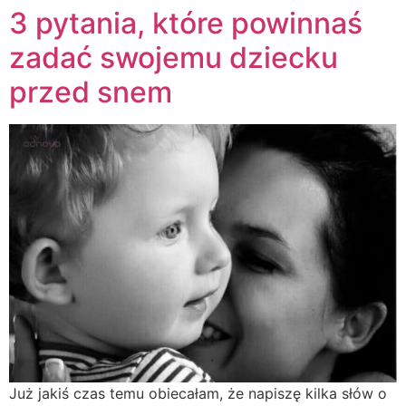
3 pytania, które powinnaś
zadać swojemu dziecku
przed snem
Już jakiś czas temu obiecałam, że napiszę kilka słów o