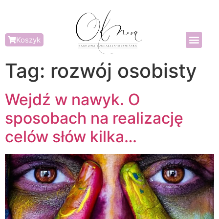
Koszyk
Tag:
rozwój osobisty
Wejdź w nawyk. O
sposobach na realizację
celów słów kilka…