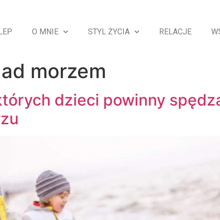
LEP
O MNIE
STYL ŻYCIA
RELACJE
W
nad morzem
których dzieci powinny spędz
rzu