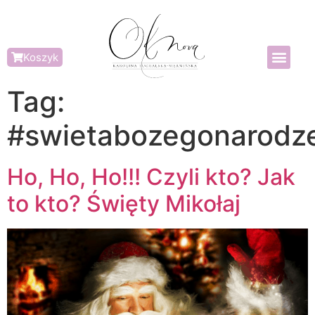
Koszyk
Tag:
#swietabozegonarodz
Ho, Ho, Ho!!! Czyli kto? Jak
to kto? Święty Mikołaj