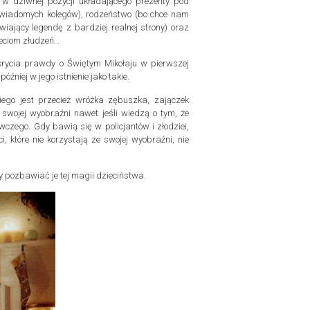
, w dziwnej pozycji układającego prezenty pod
j świadomych kolegów), rodzeństwo (bo chce nam
iający legendę z bardziej realnej strony) oraz
eciom złudzeń…
odkrycia prawdy o Świętym Mikołaju w pierwszej
óźniej w jego istnienie jako takie.
niego jest przecież wróżka zębuszka, zajączek
 swojej wyobraźni nawet jeśli wiedzą o tym, że
czego. Gdy bawią się w policjantów i złodziei,
 które nie korzystają ze swojej wyobraźni, nie
 pozbawiać je tej magii dzieciństwa.