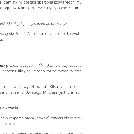
j pamiątki w postaci spersonalizowanego filmu
ą drogą uważam to za rewelacyjny pomysł, sama
 jest, Mikołaj daje czy sprzedaje prezenty?”
zczęście, że mój Antoś samodzielnie nie korzysta
i.
k nie przede wszystkim 😉 . Jednak, czy kwestię
a przecież fikcyjną) można rozpatrywać w tych
ią najnowsze wyniki badań. Kilka tygodni temu
a o istnieniu Świętego Mikołaja jest dla nich
 z krzesła.
eść o wspomnianym „newsie” rozgorzały w sieci
odzielone.
 moment zdekonspirowania mikołajowego mitu
nie