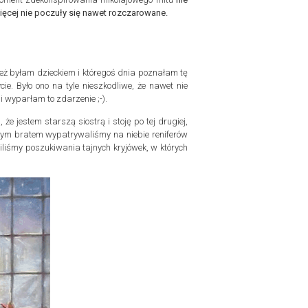
więcej nie poczuły się nawet rozczarowane.
eż byłam dzieckiem i któregoś dnia poznałam tę
e. Było ono na tyle nieszkodliwe, że nawet nie
 wyparłam to zdarzenie ;-).
 jestem starszą siostrą i stoję po tej drugiej,
szym bratem wypatrywaliśmy na niebie reniferów
liśmy poszukiwania tajnych kryjówek, w których