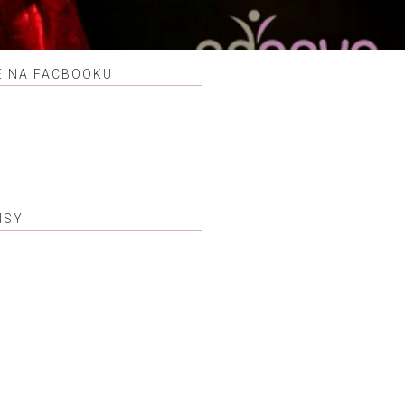
E NA FACBOOKU
ISY