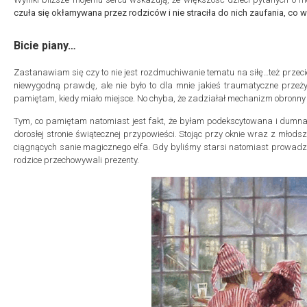
czuła się okłamywana przez rodziców i nie straciła do nich zaufania, co 
Bicie piany…
Zastanawiam się czy to nie jest rozdmuchiwanie tematu na siłę…też przeci
niewygodną prawdę, ale nie było to dla mnie jakieś traumatyczne przeżyci
pamiętam, kiedy miało miejsce. No chyba, że zadziałał mechanizm obronny i
Tym, co pamiętam natomiast jest fakt, że byłam podekscytowana i dumna, że
dorosłej stronie świątecznej przypowieści. Stojąc przy oknie wraz z młod
ciągnących sanie magicznego elfa. Gdy byliśmy starsi natomiast prowadzi
rodzice przechowywali prezenty.