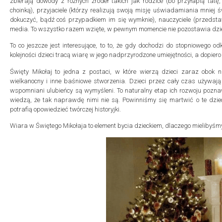
zbierają dowody z różnych źródeł takich jak rodzice (bo przyłapią tatę
choinką), przyjaciele (którzy realizują swoją misję uświadamiania mnie
dokuczyć, bądź coś przypadkiem im się wymknie), nauczyciele (przedstaw
media. To wszystko razem wzięte, w pewnym momencie nie pozostawia dzi
To co jeszcze jest interesujące, to to, że gdy dochodzi do stopniowego 
kolejności dzieci tracą wiarę w jego nadprzyrodzone umiejętności, a dopiero p
Święty Mikołaj to jedna z postaci, w które wierzą dzieci zaraz obok 
wielkanocny i inne baśniowe stworzenia. Dzieci przez cały czas używają
wspomniani ulubieńcy są wymyśleni. To naturalny etap ich rozwoju poznaw
wiedzą, że tak naprawdę nimi nie są. Powinniśmy się martwić o te dzieci,
potrafią opowiedzieć twórczej historyjki.
Wiara w Świętego Mikołaja to element bycia dzieckiem, dlaczego mielibyśmy