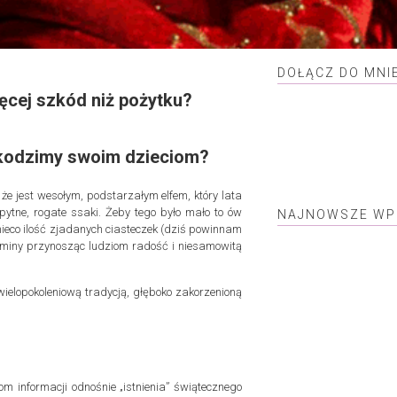
DOŁĄCZ DO MNI
ęcej szkód niż pożytku?
zkodzimy swoim dzieciom?
 że jest wesołym, podstarzałym elfem, który lata
pytne, rogate ssaki. Żeby tego było mało to ów
NAJNOWSZE WP
 nieco ilość zjadanych ciasteczek (dziś powinnam
ominy przynosząc ludziom radość i niesamowitą
ielopokoleniową tradycją, głęboko zakorzenioną
 informacji odnośnie „istnienia” świątecznego