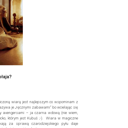
ołaja?
aniczoną wiarą jest najlepszym co wspominam z
azywa je „ręcznymi zabawami” bo wcielając się
śmy avengersami – ja czarna wdową (nie wiem,
ecko, którym jest Kubuś ;-). Wiara w magiczne
ikają za sprawą czarodziejskiego pyłu daje