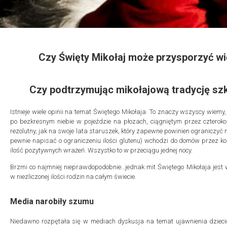
Czy Święty Mikołaj może przysporzyć wi
Czy podtrzymując mikołajową tradycję s
Istnieje wiele opinii na temat Świętego Mikołaja. To znaczy wszyscy wiemy,
po bezkresnym niebie w pojeździe na płozach, ciągniętym przez czteroko
rezolutny, jak na swoje lata staruszek, który zapewne powinien ograniczyć
pewnie napisać o ograniczeniu ilości glutenu) wchodzi do domów przez k
ilość pozytywnych wrażeń. Wszystko to w przeciągu jednej nocy.
Brzmi co najmniej nieprawdopodobnie…jednak mit Świętego Mikołaja jest w
w niezliczonej ilości rodzin na całym świecie.
Media narobiły szumu
Niedawno rozpętała się w mediach dyskusja na temat ujawnienia dzieciom