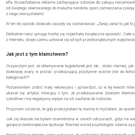
elfa. Wszechobecna reklama zachęcająca rodziców do zakupu niesamowite
od świętego skierowanego do malucha narobiła sporo zamieszania (swoj
z niego skorzystałam).
W ten oto sposób dzieciaki zaczęły się zastanawiać:
„Zaraz, zaraz to, jak to
Delikatnie rzecz ujmując trochę się rozjechała świąteczna opowieść. Całe s
z Internetu, dzięki czemu uchował się od tych przedświątecznych wątpliwośc
Jak jest z tym kłamstwem?
Oczywistym jest, że okłamywanie kogokolwiek jest złe… dzieci również, ja
dziecięcej wiary w postać przekazującą pozytywne wzorce (nie do końc
kategoriach??
Postanowiłam zrobić mały rekonesans i sprawdzić, co w tej kwestii mów
ukazał się artykuł, mówiący o tym, że przekazywanie dzieciom kłamstw
szkodliwe i ma negatywny wpływ na ich zaufanie do rodziców.
Przyznam szczerze, że gdy przeczytałam tę nowinę to myślałam, że spadnę
Jak się okazało nie byłam osamotniona w swoich odczuciach, gdyż na wi
gorące przedświąteczne dyskusje. Również wśród psychologów zdania są p
Wyniki bliższe mojemu sercu wskazują, że większość dzieci pytanych o