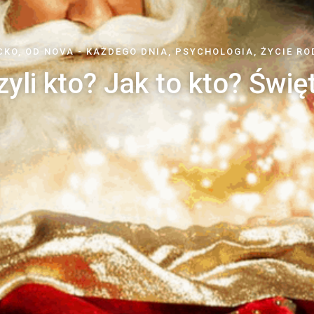
CKO
,
OD NOVA - KAŻDEGO DNIA
,
PSYCHOLOGIA
,
ŻYCIE RO
zyli kto? Jak to kto? Świę