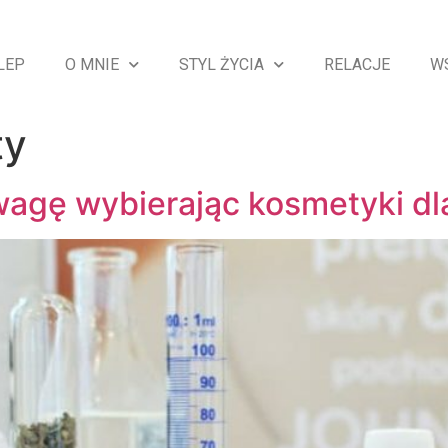
LEP
O MNIE
STYL ŻYCIA
RELACJE
W
ty
agę wybierając kosmetyki dla