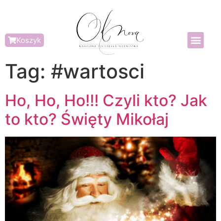
Koszyk
Tag:
#wartosci
Ho, Ho, Ho!!! Czyli kto? Jak
to kto? Święty Mikołaj