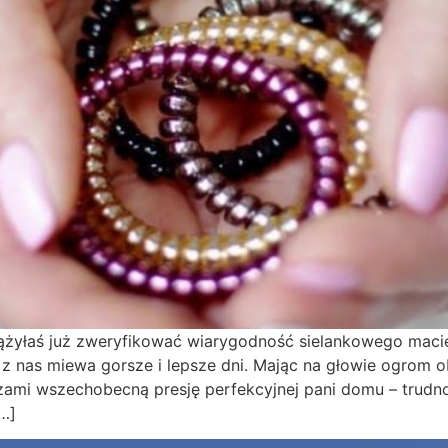
zdążyłaś już zweryfikować wiarygodność sielankowego mac
 z nas miewa gorsze i lepsze dni. Mając na głowie ogrom 
ami wszechobecną presję perfekcyjnej pani domu – trudno j
…]