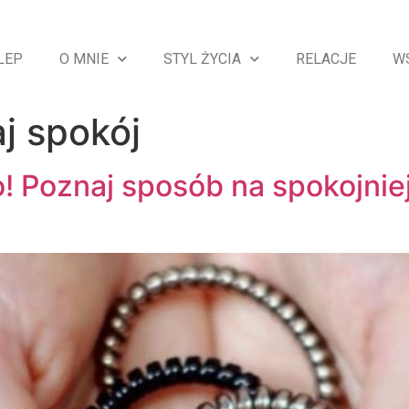
LEP
O MNIE
STYL ŻYCIA
RELACJE
W
j spokój
! Poznaj sposób na spokojnie