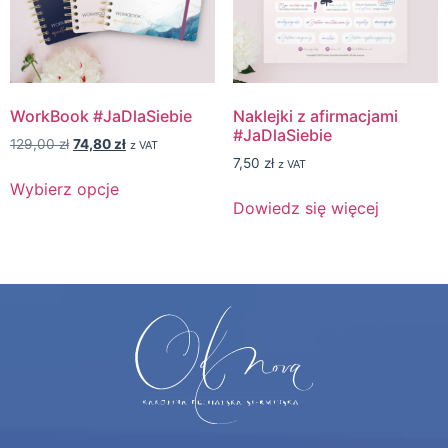
WorkBook #JaDlaSiebie
Naklejki z afirmacjami
#JaDlaSiebie
129,00
zł
74,80
zł
z VAT
7,50
zł
z VAT
Wybierz opcje
Dowiedz się więcej