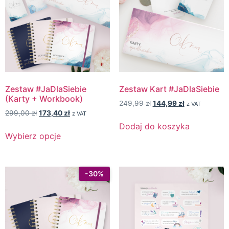
Zestaw #JaDlaSiebie
Zestaw Kart #JaDlaSiebie
(Karty + Workbook)
249,99
zł
144,99
zł
z VAT
299,00
zł
173,40
zł
z VAT
Dodaj do koszyka
Wybierz opcje