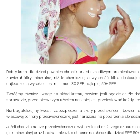
Dobry krem dla dzieci powinien chronić przed szkodliwym promieniowanie
zawierał filtry mineralne, niż te chemiczne, a wysokość filtra dostosu
najlepsze są wysokie filtry: minimum 30 SPF, najlepiej 50+ SPF.
Zwróćmy również uwagę na skład kremu, bowiem jeśli będzie on źle dob
sprawdzić, przed pierwszym użyciem najlepiej jest przetestować każdy krem
Nie bagatelizujmy kwestii zabezpieczenia skóry przed słońcem, bowiem
właściwej ochrony przeciwsłonecznej jest narażona na poparzenia słoneczn
Jeżeli chodzi o nasze przeciwsłoneczne wybory to od dłuższego czasu s
(filtr mineralny) oraz Ladival mleczko ochronne na słońce dla dzieci SPF 50+ (