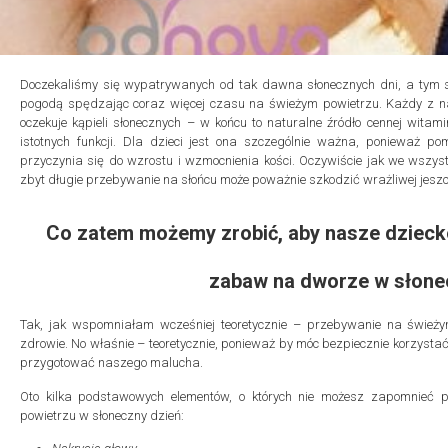
Doczekaliśmy się wypatrywanych od tak dawna słonecznych dni, a ty
pogodą spędzając coraz więcej czasu na świeżym powietrzu. Każdy z na
oczekuje kąpieli słonecznych – w końcu to naturalne źródło cennej wita
istotnych funkcji. Dla dzieci jest ona szczególnie ważna, poniewa
przyczynia się do wzrostu i wzmocnienia kości. Oczywiście jak we wszyst
zbyt długie przebywanie na słońcu może poważnie szkodzić wrażliwej jesz
Co zatem możemy zrobić, aby nasze dzieck
zabaw na dworze w słone
Tak, jak wspomniałam wcześniej teoretycznie – przebywanie na świeży
zdrowie. No właśnie – teoretycznie, ponieważ by móc bezpiecznie korzyst
przygotować naszego malucha.
Oto kilka podstawowych elementów, o których nie możesz zapomnieć 
powietrzu w słoneczny dzień: