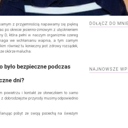
DOŁĄCZ DO MNI
m samym z przyjemnością napawamy się piękną
s po okresie jesienno-zimowym z utęsknieniem
miny D, która pełni w naszym organizmie szereg
ż pomaga we wchłanianiu wapnia, a tym samym
kim również tu konieczny jest zdrowy rozsądek,
cze skórze malucha.
o było bezpieczne podczas
NAJNOWSZE WP
czne dni?
m powietrzu i kontakt ze słoneczkiem to samo
ać z dobrodziejstw przyrody musimy odpowiednio
planując pobyt ze swoją pociechą na świeżym