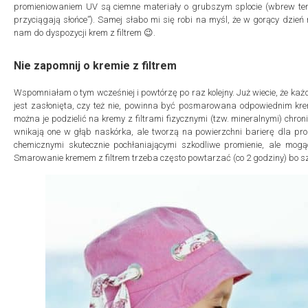
promieniowaniem UV są ciemne materiały o grubszym splocie (wbrew tem
przyciągają słońce”). Samej słabo mi się robi na myśl, że w gorący dzi
nam do dyspozycji krem z filtrem 😉.
Nie zapomnij o kremie z filtrem
Wspomniałam o tym wcześniej i powtórzę po raz kolejny. Już wiecie, że każ
jest zasłonięta, czy też nie, powinna być posmarowana odpowiednim krem
można je podzielić na kremy z filtrami fizycznymi (tzw. mineralnymi) chroni
wnikają one w głąb naskórka, ale tworzą na powierzchni barierę dla pro
chemicznymi skutecznie pochłaniającymi szkodliwe promienie, ale mogą
Smarowanie kremem z filtrem trzeba często powtarzać (co 2 godziny) bo sz