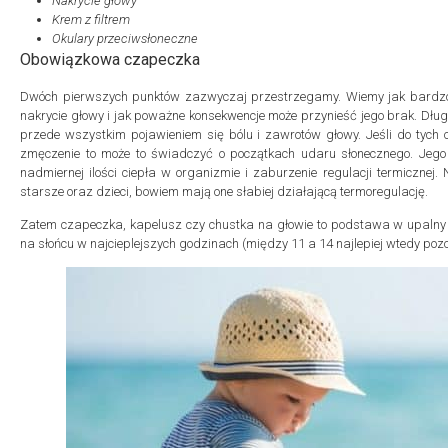
Nakrycie głowy
Krem z filtrem
Okulary przeciwsłoneczne
Obowiązkowa czapeczka
Dwóch pierwszych punktów zazwyczaj przestrzegamy. Wiemy jak bardzo w
nakrycie głowy i jak poważne konsekwencje może przynieść jego brak. Dług
przede wszystkim pojawieniem się bólu i zawrotów głowy. Jeśli do tych 
zmęczenie to może to świadczyć o początkach udaru słonecznego. Jego
nadmiernej ilości ciepła w organizmie i zaburzenie regulacji termicznej
starsze oraz dzieci, bowiem mają one słabiej działającą termoregulację.
Zatem czapeczka, kapelusz czy chustka na głowie to podstawa w upalny 
na słońcu w najcieplejszych godzinach (między 11 a 14 najlepiej wtedy po