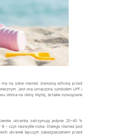
ek ma na sobie również stanowią ochronę przed
słonecznym. Jest ona oznaczona symbolem UPF i
ywu słońca na skórę. Myślę, że takie rozwiązanie
 cienkie ubranka zatrzymują jedynie 20–40 %
F 8 – czyli niezwykle niska. Dlatego również pod
enkich ubranek lepszym zabezpieczeniem przed