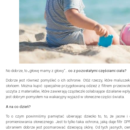
No dobrze, to „głowę mamy z głowy”…
co z pozostałymi częściami ciała?
Dobrze jest również pomyśleć o ich ochronie. Otóż rzeczy, które malusz
słońcem. Można kupić specjalnie przygotowaną odzież z filtrem przeciw
uszyta z materiałów, które zawierają cząsteczki osłabiające działanie wpł
jest dobrym pomysłem na wakacyjny wyjazd w słoneczne części świata.
A na co dzień?
To o czym powinniśmy pamiętać ubierając dziecko to, to, że jasne i
promieniowania słonecznego. Jest to tylko taka ochrona, jaką daje filtr SP
ubraniem dobrze jest posmarować dziecięcą skórę. Od tych jasnych, ci