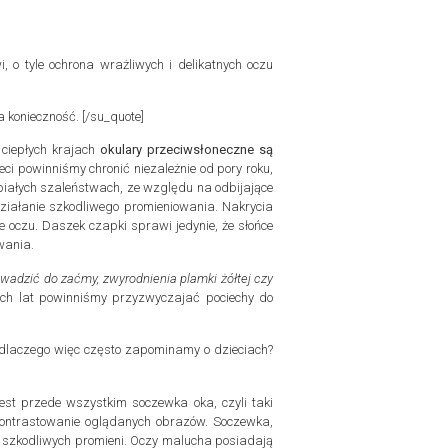
, o tyle ochrona wrażliwych i delikatnych oczu
a konieczność. [/su_quote]
ciepłych krajach
okulary przeciwsłoneczne są
 powinniśmy chronić niezależnie od pory roku,
 białych szaleństwach, ze względu na odbijające
działanie szkodliwego promieniowania. Nakrycia
 oczu. Daszek czapki sprawi jedynie, że słońce
owania.
wadzić do zaćmy, zwyrodnienia plamki żółtej czy
zych lat powinniśmy przyzwyczajać pociechy do
 dlaczego więc często zapominamy o dzieciach?
jest przede wszystkim soczewka oka, czyli taki
 kontrastowanie oglądanych obrazów. Soczewka,
wać szkodliwych promieni. Oczy malucha posiadają