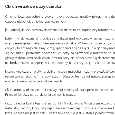
Chroń wrażliwe oczy dziecka
O ile konieczność ochrony głowy i skóry podczas upałów nikogo nie dziwi
dziecka niejednokrotnie jest zaskoczeniem.
[su_quote]Okulary przeciwsłoneczne dla dzieci to nie kaprys czy fanaberia, 
Latem, w słoneczne dni, podczas wakacji nad morzem, w górach czy w 
wręcz niezbędnym atrybutem
naszego szkraba. Wbrew pozorom oczy dzieci
dotyczy to szczególnie zimy. Zimą, gdy dzieci spędzają długie godziny na
się od śniegu promienie słoneczne, ich oczy są szczególnie narażone na 
głowy, z daszkami bądź osłonkami na oczy nie zabezpieczają dostatecznie
nie będzie raziło i oślepiało naszej pociechy, nie zatrzyma jednak promieni
Intensywne działanie UV na delikatne oczy malucha
może w przyszłości pro
nawet zmian skórnych na powiekach
. Dlatego też już od najwcześniejs
noszenia okularów przeciwsłonecznych.
Skoro sami w słoneczne dni zazwyczaj nosimy okulary przeciwsłoneczne,
Przecież ich oczy są bardziej wrażliwe niż nasze.
Oczy dziecka kształtują się aż do 12-15 roku życia. W ciągłym rozwoju 
naturalny „zoom”, który zwężając się i rozszerzając pozwala oczom na
która jeszcze nie jest w pełni ukształtowana, nie jest w stanie przefiltro