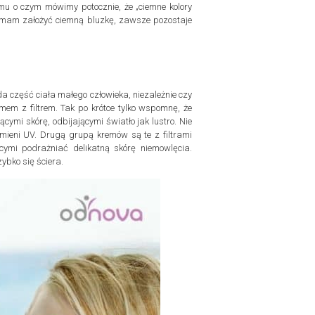
u o czym mówimy potocznie, że „ciemne kolory
eń mam założyć ciemną bluzkę, zawsze pozostaje
da część ciała małego człowieka, niezależnie czy
em z filtrem. Tak po krótce tylko wspomnę, że
ącymi skórę, odbijającymi światło jak lustro. Nie
mieni UV. Drugą grupą kremów są te z filtrami
cymi podrażniać delikatną skórę niemowlęcia.
ybko się ściera.