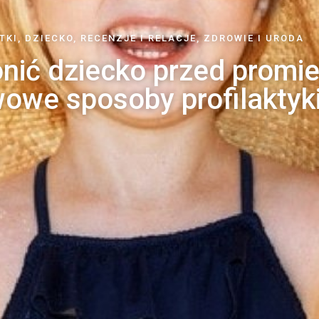
TKI
,
DZIECKO
,
RECENZJE I RELACJE
,
ZDROWIE I URODA
onić dziecko przed prom
owe sposoby profilaktyki