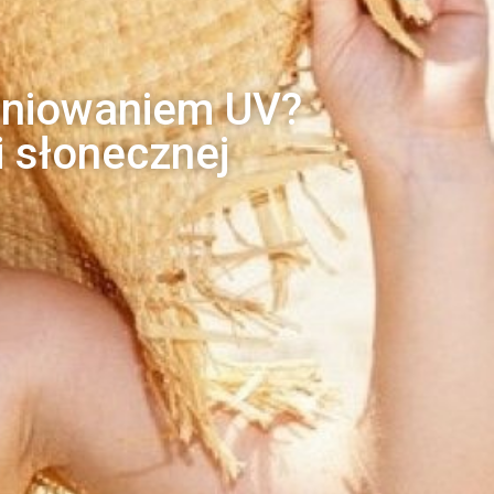
ieniowaniem UV?
 słonecznej