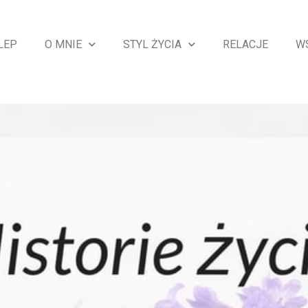
LEP
O MNIE
STYL ŻYCIA
RELACJE
W