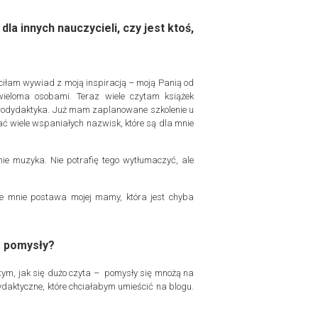
a innych nauczycieli, czy jest ktoś,
ściłam wywiad z moją inspiracją – moją Panią od
ę wieloma osobami. Teraz wiele czytam książek
eurodydaktyka. Już mam zaplanowane szkolenie u
ć wiele wspaniałych nazwisk, które są dla mnie
nie muzyka. Nie potrafię tego wytłumaczyć, ale
uje mnie postawa mojej mamy, która jest chyba
z pomysły?
ym, jak się dużo czyta – pomysły się mnożą na
daktyczne, które chciałabym umieścić na blogu.