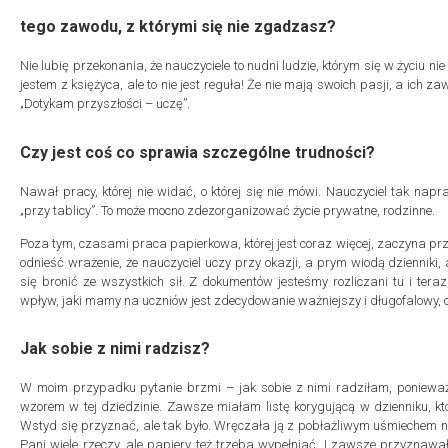
tego zawodu, z którymi się nie zgadzasz?
Nie lubię przekonania, że nauczyciele to nudni ludzie, którym się w życiu ni
jestem z księżyca, ale to nie jest reguła! Że nie mają swoich pasji, a ich 
„Dotykam przyszłości – uczę”.
Czy jest coś co sprawia szczególne trudności?
Nawał pracy, której nie widać, o której się nie mówi. Nauczyciel tak nap
„przy tablicy”. To może mocno zdezorganizować życie prywatne, rodzinne.
Poza tym, czasami praca papierkowa, której jest coraz więcej, zaczyna 
odnieść wrażenie, że nauczyciel uczy przy okazji, a prym wiodą dzienniki, a
się bronić ze wszystkich sił. Z dokumentów jesteśmy rozliczani tu i tera
wpływ, jaki mamy na uczniów jest zdecydowanie ważniejszy i długofalowy, c
Jak sobie z nimi radzisz?
W moim przypadku pytanie brzmi – jak sobie z nimi radziłam, poniewa
wzorem w tej dziedzinie. Zawsze miałam listę korygującą w dzienniku, któ
Wstyd się przyznać, ale tak było. Wręczała ją z pobłażliwym uśmiechem na
Pani wiele rzeczy, ale papiery też trzeba wypełniać. I zawsze przyznawała