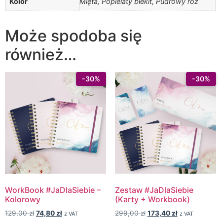
Kolor
Mięta, Popielaty błekit, Pudrowy róż
Może spodoba się
również…
WorkBook #JaDlaSiebie –
Zestaw #JaDlaSiebie
Kolorowy
(Karty + Workbook)
129,00
zł
74,80
zł
299,00
zł
173,40
zł
z VAT
z VAT