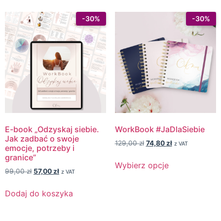
E-book „Odzyskaj siebie.
WorkBook #JaDlaSiebie
Jak zadbać o swoje
129,00
zł
74,80
zł
z VAT
emocje, potrzeby i
granice”
Wybierz opcje
99,00
zł
57,00
zł
z VAT
Dodaj do koszyka