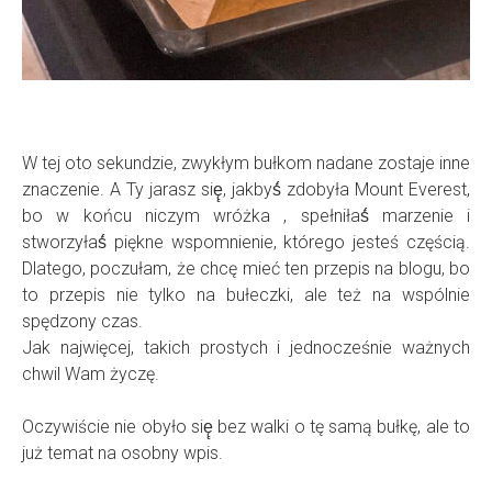
W tej oto sekundzie, zwykłym bułkom nadane zostaje inne
znaczenie. A Ty jarasz się̨, jakbyś́ zdobyła Mount Everest,
bo w końcu niczym wróżka , spełniłaś́ marzenie i
stworzyłaś́ piękne wspomnienie, którego jesteś częścią.
Dlatego, poczułam, że chcę mieć ten przepis na blogu, bo
to przepis nie tylko na bułeczki, ale też na wspólnie
spędzony czas.
Jak najwięcej, takich prostych i jednocześnie ważnych
chwil Wam życzę.
Oczywiście nie obyło się̨ bez walki o tę samą bułkę, ale to
już temat na osobny wpis.