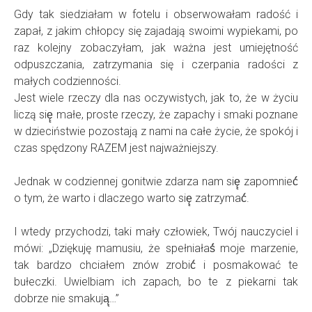
Gdy tak siedziałam w fotelu i obserwowałam radość i
zapał, z jakim chłopcy się zajadają swoimi wypiekami, po
raz kolejny zobaczyłam, jak ważna jest umiejętność
odpuszczania, zatrzymania się i czerpania radości z
małych codzienności.
Jest wiele rzeczy dla nas oczywistych, jak to, że w życiu
liczą się̨ małe, proste rzeczy, że zapachy i smaki poznane
w dzieciństwie pozostają z nami na całe życie, że spokój i
czas spędzony RAZEM jest najważniejszy.
Jednak w codziennej gonitwie zdarza nam się̨ zapomnieć́
o tym, że warto i dlaczego warto się̨ zatrzymać́.
I wtedy przychodzi, taki mały człowiek, Twój nauczyciel i
mówi: „Dziękuję mamusiu, że spełniałaś́ moje marzenie,
tak bardzo chciałem znów zrobić́ i posmakować te
bułeczki. Uwielbiam ich zapach, bo te z piekarni tak
dobrze nie smakują̨…”