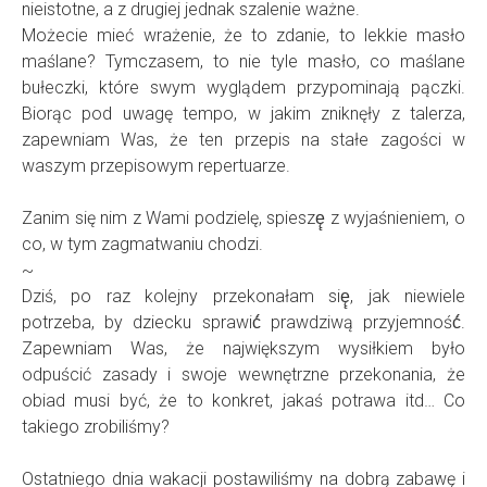
nieistotne, a z drugiej jednak szalenie ważne.
Możecie mieć wrażenie, że to zdanie, to lekkie masło
maślane? Tymczasem, to nie tyle masło, co maślane
bułeczki, które swym wyglądem przypominają pączki.
Biorąc pod uwagę tempo, w jakim zniknęły z talerza,
zapewniam Was, że ten przepis na stałe zagości w
waszym przepisowym repertuarze.
Zanim się nim z Wami podzielę, spieszę̨ z wyjaśnieniem, o
co, w tym zagmatwaniu chodzi.
~
Dziś, po raz kolejny przekonałam się̨, jak niewiele
potrzeba, by dziecku sprawić́ prawdziwą przyjemność́.
Zapewniam Was, że największym wysiłkiem było
odpuścić zasady i swoje wewnętrzne przekonania, że
obiad musi być, że to konkret, jakaś potrawa itd… Co
takiego zrobiliśmy?
Ostatniego dnia wakacji postawiliśmy na dobrą zabawę i