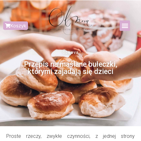
Koszyk
ODNOVA
Przepis na maślane bułeczki,
którymi zajadają się dzieci
Proste rzeczy, zwykłe czynności, z jednej strony