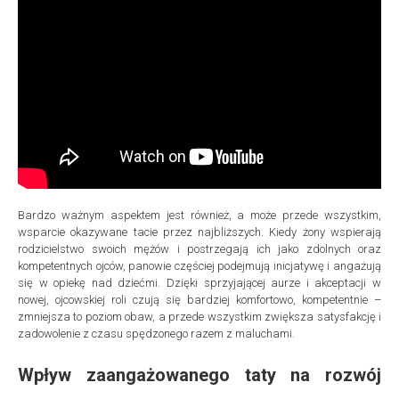
Bardzo ważnym aspektem jest również, a może przede wszystkim,
wsparcie okazywane tacie przez najbliższych. Kiedy żony wspierają
rodzicielstwo swoich mężów i postrzegają ich jako zdolnych oraz
kompetentnych ojców, panowie częściej podejmują inicjatywę i angażują
się w opiekę nad dziećmi. Dzięki sprzyjającej aurze i akceptacji w
nowej, ojcowskiej roli czują się bardziej komfortowo, kompetentnie –
zmniejsza to poziom obaw, a przede wszystkim zwiększa satysfakcję i
zadowolenie z czasu spędzonego razem z maluchami.
Wpływ zaangażowanego taty na rozwój