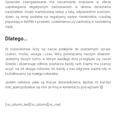
Ojcowskie zaangażowanie ma niesamowite znaczenie w sferze
zapobiegania negatywnym zachowaniom w okresie dorastania
nastolatków. Dzięki wartościowej relacji z tatą, odpowiednim wzorcom,
dzieci są mniej podatne na negatywny wpływ rówieśników, rzadziej
popadają w konflikt z prawem, uzależnienia czy zachodzą w nastoletnią
ciążę.
Dlatego…
W rodzicielstwie liczy się nasze podejście do codziennych spraw,
czułość, troska, uwaga i czas, który poświęcamy naszym dzieciom.
Jesteśmy niczym lustro, w którym każdego dnia przegląda się nasze
dziecko i obserwując odbicie, powtarza każdy ruch. Dajmy mu szansę
uczyć się od obojga rodziców, bo każdy z nas odgrywa ważną rolę w
kształtowaniu się małego człowieka.
Jestem ciekawa, jakie są Wasze doświadczenia. Będzie mi bardzo
miło, jeżeli podzielcie się nimi ze mną w komentarzu pod wpisem 😉
[/vc_column_text][/vc_column][/vc_row]