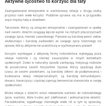
Aktywne ojcostwo to korzyść dla taty
Zaangażowanie emocjonalne w wartościową relację z drugą osobą
przynosi nam wiele korzyści. Podobnie sprawa się ma w przypadku
więzi między tatą a dzieckiem.
Tatusiowie, którzy są związani emocjonalnie i zaangażowani w opiekę
nad swoimi dziećmi osiągają lepsze wyniki na różnych płaszczyznach
swojego życia, również zawodowego. Panowie są bardziej pewni siebie,
skuteczniejsi i bardziej zadowoleni ze swojego życia rodzinnego niż
ojcowie, którzy aktywnie nie uczestniczą w wychowywaniu pociech.
Korzyści wynikające z aktywnej formy rodzicielstwa wybiegają poza
relacje rodzinne i są również zauważalne w innych kontaktach
społecznych. Dzieci w naturalny sposób zachęcają, motywują rodziców
do poszerzania swoich horyzontów. Ojcowie, którzy spędzają dużo
czasu ze swoimi pociechami, są bardziej skłonni do podejmowania i
budowania relacji interpersonalnych, są bardziej komunikatywni,
otwarci, towarzyscy i częściej zajmują kierownicze stanowiska w swojej
społeczności.
Bliska relacja z dziećmi wnosi nieocenione wartości do rodzicielskiego
życia, wartości, które trudno jest zdefiniować i jednoznacznie określić.
Paradoksalnie, wypełniając równolegle wiele ról w tym tę ojcowską,