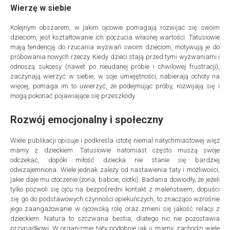
Wierzę w siebie
Kolejnym obszarem, w jakim ojcowie pomagają rozwijać się swoim
dzieciom, jest kształtowanie ich poczucia własnej wartości. Tatusiowie
mają tendencję do rzucania wyzwań swoim dzieciom, motywują je do
próbowania nowych rzeczy. Kiedy dzieci stają przed tymi wyzwaniami i
odnoszą sukcesy (nawet po nieudanej próbie i chwilowej frustracji),
zaczynają wierzyć w siebie, w soje umiejętności, nabierają ochoty na
więcej, pomaga im to uwierzyć, że podejmując próby, rozwijają się i
mogą pokonać pojawiające się przeszkody.
Rozwój emocjonalny i społeczny
Wiele publikacji opisuje i podkreśla istotę niemal natychmiastowej więź
mamy z dzieckiem. Tatusiowie natomiast często muszą swoje
odczekać, dopóki miłość dziecka nie stanie się bardziej
odwzajemniona. Wiele jednak zależy od nastawienia taty i możliwości,
jakie daje mu otoczenie (żona, babcie, ciotki). Badania dowiodły, że jeżeli
tylko pozwoli się ojcu na bezpośredni kontakt z maleństwem, dopuści
się go do podstawowych czynności opiekuńczych, to znacząco wzrośnie
jego zaangażowanie w ojcowską rolę oraz zmieni się jakość relacji z
dzieckiem. Natura to szczwana bestia, dlatego nic nie pozostawia
przypadkowi. W organizmie taty podobnie jak u mamy, zachodzi wiele