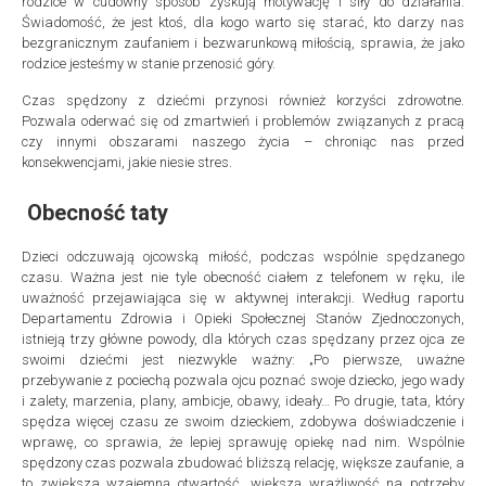
rodzice w cudowny sposób zyskują motywację i siły do działania.
Świadomość, że jest ktoś, dla kogo warto się starać, kto darzy nas
bezgranicznym zaufaniem i bezwarunkową miłością, sprawia, że jako
rodzice jesteśmy w stanie przenosić góry.
Czas spędzony z dziećmi przynosi również korzyści zdrowotne.
Pozwala oderwać się od zmartwień i problemów związanych z pracą
czy innymi obszarami naszego życia – chroniąc nas przed
konsekwencjami, jakie niesie stres.
Obecność taty
Dzieci odczuwają ojcowską miłość, podczas wspólnie spędzanego
czasu. Ważna jest nie tyle obecność ciałem z telefonem w ręku, ile
uważność przejawiająca się w aktywnej interakcji. Według raportu
Departamentu Zdrowia i Opieki Społecznej Stanów Zjednoczonych,
istnieją trzy główne powody, dla których czas spędzany przez ojca ze
swoimi dziećmi jest niezwykle ważny: „Po pierwsze, uważne
przebywanie z pociechą pozwala ojcu poznać swoje dziecko, jego wady
i zalety, marzenia, plany, ambicje, obawy, ideały… Po drugie, tata, który
spędza więcej czasu ze swoim dzieckiem, zdobywa doświadczenie i
wprawę, co sprawia, że lepiej sprawuję opiekę nad nim. Wspólnie
spędzony czas pozwala zbudować bliższą relację, większe zaufanie, a
to zwiększa wzajemną otwartość, większą wrażliwość na potrzeby