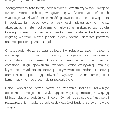
Zaangażowany tata to ten, który aktywnie uczestniczy w życiu swojego
dziecka. Wśród cech pojawiających się w różnorodnych definicjach
występuje: wrażliwość, serdeczność, gotowość do udzielania wsparcia
i pocieszenia, podejmowanie czynności pielęgnacyjnych oraz
akceptacja. Tę listę moglibyśmy formułować w nieskończoność, bo dla
każdego z nas, dla każdego dziecka inne działanie będzie miało
większą wartość. Ważne jednak, byśmy potrafili dostrzec potrzeby
naszych pociech i je zaspakajali.
Ci tatusiowie, którzy są zaangażowani w relacje ze swoimi dziećmi,
wspierają ich rozwój poznawczy, począwszy od wczesnego
dzieciństwa, przez okres dorastania i nastoletniego buntu, aż po
dorosłość. Dzięki ojcowskiemu wsparciu dzieci efektywniej uczą się
krytycznego myślenia, są bardziej zmotywowane do działania i bardziej
samodzielne, posiadają również wyższy poziom umiejętności
komunikacyjnych, co procentuje przez całe życie.
Dzieci wspierane przez ojców są znacznie bardziej rozwinięte
społecznie i emocjonalnie. Wykazują się większą empatią, nawiązują
bliższe relacje z rówieśnikami, lepiej również radzą sobie z frustracją i
rozczarowaniem. Jako dorosłe osoby częściej budują zdrowe i trwałe
związki.