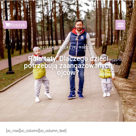
Koszyk
DZIECKO
,
RELACJE
,
RODZICE
Rola taty. Dlaczego dzieci
potrzebują zaangażowanych
ojców?
[vc_row][vc_column][vc_column_text]