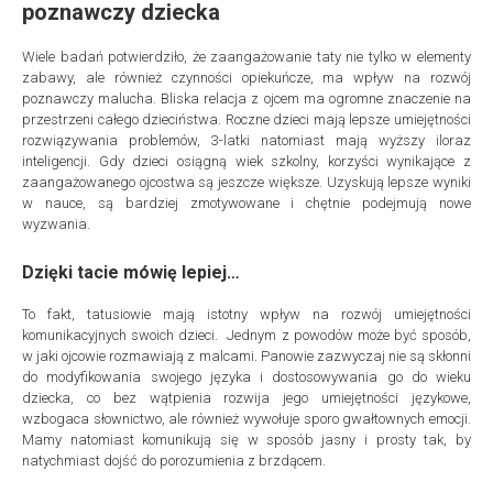
poznawczy dziecka
Wiele badań potwierdziło, że zaangażowanie taty nie tylko w elementy
zabawy, ale również czynności opiekuńcze, ma wpływ na rozwój
poznawczy malucha. Bliska relacja z ojcem ma ogromne znaczenie na
przestrzeni całego dzieciństwa. Roczne dzieci mają lepsze umiejętności
rozwiązywania problemów, 3-latki natomiast mają wyższy iloraz
inteligencji. Gdy dzieci osiągną wiek szkolny, korzyści wynikające z
zaangażowanego ojcostwa są jeszcze większe. Uzyskują lepsze wyniki
w nauce, są bardziej zmotywowane i chętnie podejmują nowe
wyzwania.
Dzięki tacie mówię lepiej…
To fakt, tatusiowie mają istotny wpływ na rozwój umiejętności
komunikacyjnych swoich dzieci. Jednym z powodów może być sposób,
w jaki ojcowie rozmawiają z malcami. Panowie zazwyczaj nie są skłonni
do modyfikowania swojego języka i dostosowywania go do wieku
dziecka, co bez wątpienia rozwija jego umiejętności językowe,
wzbogaca słownictwo, ale również wywołuje sporo gwałtownych emocji.
Mamy natomiast komunikują się w sposób jasny i prosty tak, by
natychmiast dojść do porozumienia z brzdącem.