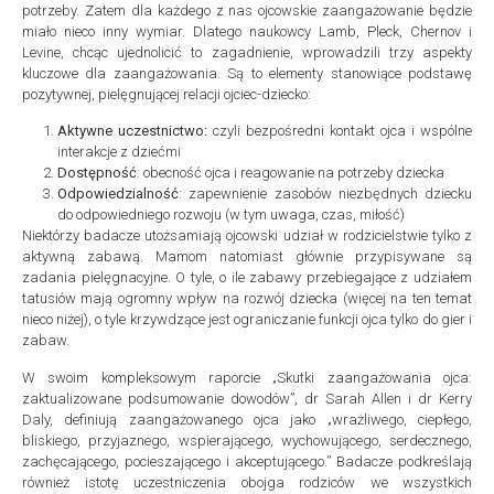
potrzeby. Zatem dla każdego z nas ojcowskie zaangażowanie będzie
miało nieco inny wymiar. Dlatego naukowcy Lamb, Pleck, Chernov i
Levine, chcąc ujednolicić to zagadnienie, wprowadzili trzy aspekty
kluczowe dla zaangażowania. Są to elementy stanowiące podstawę
pozytywnej, pielęgnującej relacji ojciec-dziecko:
Aktywne uczestnictwo:
czyli bezpośredni kontakt ojca i wspólne
interakcje z dziećmi
Dostępność
: obecność ojca i reagowanie na potrzeby dziecka
Odpowiedzialność
: zapewnienie zasobów niezbędnych dziecku
do odpowiedniego rozwoju (w tym uwaga, czas, miłość)
Niektórzy badacze utożsamiają ojcowski udział w rodzicielstwie tylko z
aktywną zabawą. Mamom natomiast głównie przypisywane są
zadania pielęgnacyjne. O tyle, o ile zabawy przebiegające z udziałem
tatusiów mają ogromny wpływ na rozwój dziecka (więcej na ten temat
nieco niżej), o tyle krzywdzące jest ograniczanie funkcji ojca tylko do gier i
zabaw.
W swoim kompleksowym raporcie „Skutki zaangażowania ojca:
zaktualizowane podsumowanie dowodów”, dr Sarah Allen i dr Kerry
Daly, definiują zaangażowanego ojca jako „wrażliwego, ciepłego,
bliskiego, przyjaznego, wspierającego, wychowującego, serdecznego,
zachęcającego, pocieszającego i akceptującego.” Badacze podkreślają
również istotę uczestniczenia obojga rodziców we wszystkich