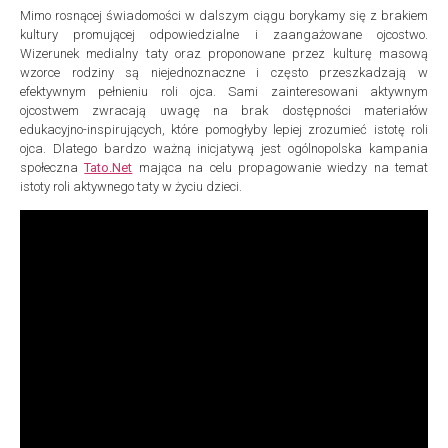
Mimo rosnącej świadomości w dalszym ciągu borykamy się z brakiem
kultury promującej odpowiedzialne i zaangażowane ojcostwo.
Wizerunek medialny taty oraz proponowane przez kulturę masową
wzorce rodziny są niejednoznaczne i często przeszkadzają w
efektywnym pełnieniu roli ojca. Sami zainteresowani aktywnym
ojcostwem zwracają uwagę na brak dostępności materiałów
edukacyjno-inspirujących, które pomogłyby lepiej zrozumieć istotę roli
ojca. Dlatego bardzo ważną inicjatywą jest ogólnopolska kampania
społeczna
Tato.Net
mająca na celu propagowanie wiedzy na temat
istoty roli aktywnego taty w życiu dzieci.