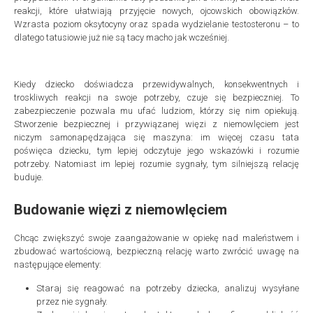
reakcji, które ułatwiają przyjęcie nowych, ojcowskich obowiązków.
Wzrasta poziom oksytocyny oraz spada wydzielanie testosteronu – to
dlatego tatusiowie już nie są tacy macho jak wcześniej.
Kiedy dziecko doświadcza przewidywalnych, konsekwentnych i
troskliwych reakcji na swoje potrzeby, czuje się bezpieczniej. To
zabezpieczenie pozwala mu ufać ludziom, którzy się nim opiekują.
Stworzenie bezpiecznej i przywiązanej więzi z niemowlęciem jest
niczym samonapędzająca się maszyna: im więcej czasu tata
poświęca dziecku, tym lepiej odczytuje jego wskazówki i rozumie
potrzeby. Natomiast im lepiej rozumie sygnały, tym silniejszą relację
buduje.
Budowanie więzi z niemowlęciem
Chcąc zwiększyć swoje zaangażowanie w opiekę nad maleństwem i
zbudować wartościową, bezpieczną relację warto zwrócić uwagę na
następujące elementy:
Staraj się reagować na potrzeby dziecka, analizuj wysyłane
przez nie sygnały.