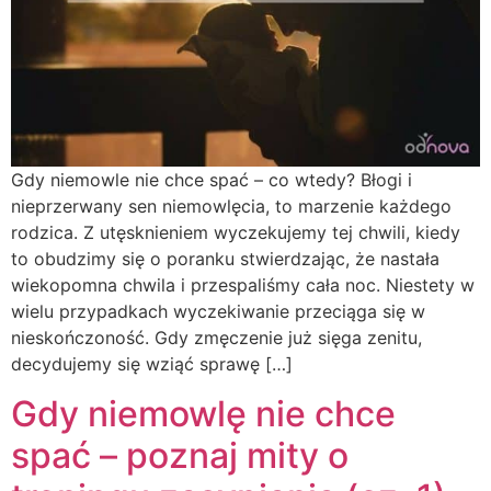
Gdy niemowle nie chce spać – co wtedy? Błogi i
nieprzerwany sen niemowlęcia, to marzenie każdego
rodzica. Z utęsknieniem wyczekujemy tej chwili, kiedy
to obudzimy się o poranku stwierdzając, że nastała
wiekopomna chwila i przespaliśmy cała noc. Niestety w
wielu przypadkach wyczekiwanie przeciąga się w
nieskończoność. Gdy zmęczenie już sięga zenitu,
decydujemy się wziąć sprawę […]
Gdy niemowlę nie chce
spać – poznaj mity o