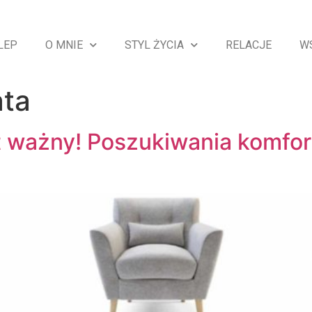
LEP
O MNIE
STYL ŻYCIA
RELACJE
W
ata
 ważny! Poszukiwania komfor