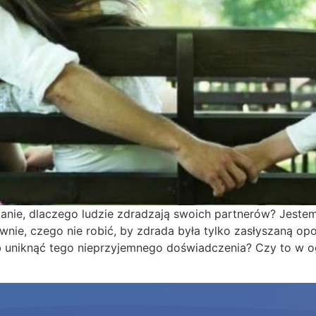
ytanie, dlaczego ludzie zdradzają swoich partnerów? Jest
wnie, czego nie robić, by zdrada była tylko zasłyszaną opo
 uniknąć tego nieprzyjemnego doświadczenia? Czy to w og