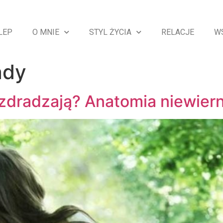
LEP
O MNIE
STYL ŻYCIA
RELACJE
W
ady
 zdradzają? Anatomia niewier