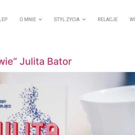
LEP
O MNIE
STYL ŻYCIA
RELACJE
W
a
ie” Julita Bator