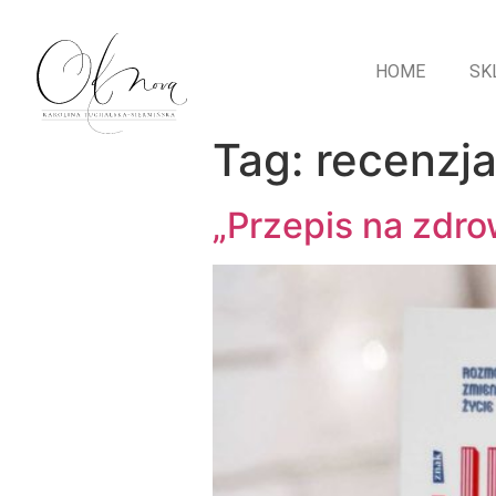
HOME
SK
Tag:
recenzj
„Przepis na zdrow