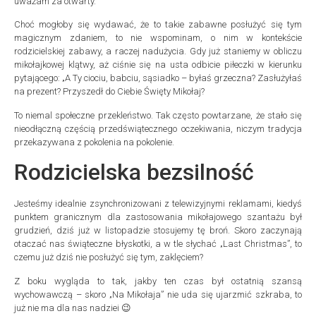
uważam za otwarty.
Choć mogłoby się wydawać, że to takie zabawne posłużyć się tym
magicznym zdaniem, to nie wspominam, o nim w kontekście
rodzicielskiej zabawy, a raczej nadużycia. Gdy już staniemy w obliczu
mikołajkowej klątwy, aż ciśnie się na usta odbicie piłeczki w kierunku
pytającego: „A Ty ciociu, babciu, sąsiadko – byłaś grzeczna? Zasłużyłaś
na prezent? Przyszedł do Ciebie Święty Mikołaj?
To niemal społeczne przekleństwo. Tak często powtarzane, że stało się
nieodłączną częścią przedświątecznego oczekiwania, niczym tradycja
przekazywana z pokolenia na pokolenie.
Rodzicielska bezsilność
Jesteśmy idealnie zsynchronizowani z telewizyjnymi reklamami, kiedyś
punktem granicznym dla zastosowania mikołajowego szantażu był
grudzień, dziś już w listopadzie stosujemy tę broń. Skoro zaczynają
otaczać nas świąteczne błyskotki, a w tle słychać „Last Christmas”, to
czemu już dziś nie posłużyć się tym, zaklęciem?
Z boku wygląda to tak, jakby ten czas był ostatnią szansą
wychowawczą – skoro „Na Mikołaja” nie uda się ujarzmić szkraba, to
już nie ma dla nas nadziei 😉