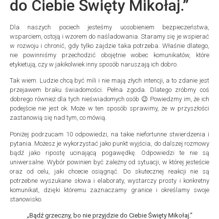
do Ciebie Święty Mikołaj.”
Dla naszych pociech jesteśmy uosobieniem bezpieczeństwa,
wsparciem, ostoją i wzorem do naśladowania. Staramy się je wspierać
w rozwoju i chronić, gdy tylko zajdzie taka potrzeba. Właśnie dlatego,
nie powinniśmy przechodzić obojętnie wobec komunikatów, które
etykietują, czy w jakikolwiek inny sposób naruszają ich dobro.
Tak wiem. Ludzie chcą być mili i nie mają złych intencji, a to zdanie jest
przejawem braku świadomości. Pełna zgoda. Dlatego zróbmy coś
dobrego również dla tych nieświadomych osób 😉 Powiedzmy im, że ich
podejście nie jest ok. Może w ten sposób sprawimy, że w przyszłości
zastanowią się nad tym, co mówią.
Poniżej podrzucam 10 odpowiedzi, na takie niefortunne stwierdzenia i
pytania. Możesz je wykorzystać jako punkt wyjścia, do dalszej rozmowy
bądź jako ripostę ucinającą pogawędkę. Odpowiedzi te nie są
uniwersalne. Wybór powinien być zależny od sytuacji, w której jesteście
oraz od celu, jaki chcecie osiągnąć. Do skutecznej reakcji nie są
potrzebne wyszukane słowa i elaboraty, wystarczy prosty i konkretny
komunikat, dzięki któremu zaznaczamy granice i określamy swoje
stanowisko.
„Bądź grzeczny, bo nie przyjdzie do Ciebie Święty Mikołaj.”