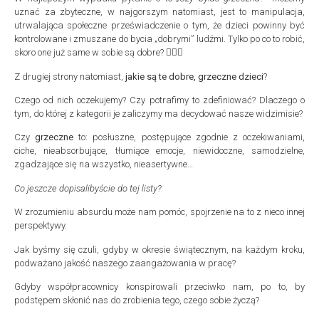
uznać za zbyteczne, w najgorszym natomiast, jest to manipulacja,
utrwalająca społeczne przeświadczenie o tym, że ​​dzieci powinny być
kontrolowane i zmuszane do bycia „dobrymi” ludźmi. Tylko po co to robić,
skoro one już same w sobie są dobre? 🤷🏻‍♀️
Z drugiej strony natomiast,
jakie są te dobre, grzeczne dzieci
?
Czego od nich oczekujemy? Czy potrafimy to zdefiniować? Dlaczego o
tym, do której z kategorii je zaliczymy ma decydować nasze widzimisie?
Czy
grzeczne
to: posłuszne, postępujące zgodnie z oczekiwaniami,
ciche, nieabsorbujące, tłumiące emocje, niewidoczne, samodzielne,
zgadzające się na wszystko, nieasertywne…
Co jeszcze dopisalibyście do tej listy?
W zrozumieniu absurdu może nam pomóc, spojrzenie na to z nieco innej
perspektywy.
Jak byśmy się czuli, gdyby w okresie świątecznym, na każdym kroku,
podważano jakość naszego zaangażowania w pracę?
Gdyby współpracownicy konspirowali przeciwko nam, po to, by
podstępem skłonić nas do zrobienia tego, czego sobie życzą?