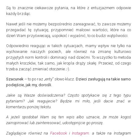
Są to znacznie ciekawsze pytania, na które z entuzjazmem odpowie
każdy brzdąc.
Nawet jeśli nie możemy bezpośrednio zareagować, to zawsze możemy
przegadać tę sytuację, przypomnieć malcowi wartości, które na co
dzień Wam przyświecają, uspokoić i wyjaśnić, to co budzi wątpliwości.
Odpowiednio reagując w takich sytuacjach, mamy wpływ nie tylko na
wychowanie naszych pociech, ale również na zmianę kulturowo
przyjętych norm kontroli i dominacji nad dziećmi. To wszystko to metoda
małych kroczków, tak samo, jak kropla drąży skałę. Przecież, od czego
trzeba zacząć zmieniać otoczenie ;-).
Szacunek
– to po raz „enty” słowo klucz.
Dzieci zasługują na takie samo
podejście, jak my, dorośli.
Jakie są Wasze doświadczenia? Często spotykacie się z tego typu
pytaniami? Jak reagujecie? Będzie mi miło, jeśli dacie znać w
komentarzu poniżej tekstu.
A jeżeli spodobał Wam się ten wpis albo uznacie, że może kogoś
zainspirować lub zainteresować, udostępnijcie go proszę.
Zaglądajcie również na
Facebook
i
Instagram
. a także na Instagram