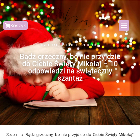
Koszyk
DZIECKO
,
RELACJE
,
RODZICE
Bądź grzeczny, bo nie przyjdzie
do Ciebie Święty Mikołaj – 10
odpowiedzi na świąteczny
szantaż
Sezon na „
Bądź grzeczny, bo nie przyjdzie do Ciebie Święty Mikołaj”