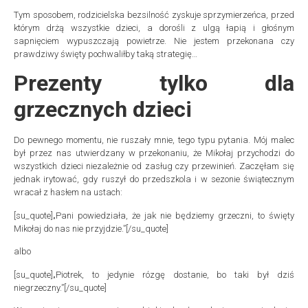
Tym sposobem, rodzicielska bezsilność zyskuje sprzymierzeńca, przed
którym drżą wszystkie dzieci, a dorośli z ulgą łapią i głośnym
sapnięciem wypuszczają powietrze. Nie jestem przekonana czy
prawdziwy święty pochwaliłby taką strategię…
Prezenty tylko dla
grzecznych dzieci
Do pewnego momentu, nie ruszały mnie, tego typu pytania. Mój malec
był przez nas utwierdzany w przekonaniu, że Mikołaj przychodzi do
wszystkich dzieci niezależnie od zasług czy przewinień. Zaczęłam się
jednak irytować, gdy ruszył do przedszkola i w sezonie świątecznym
wracał z hasłem na ustach:
[su_quote]„Pani powiedziała, że jak nie będziemy grzeczni, to święty
Mikołaj do nas nie przyjdzie.”[/su_quote]
albo
[su_quote]„Piotrek, to jedynie rózgę dostanie, bo taki był dziś
niegrzeczny.”[/su_quote]