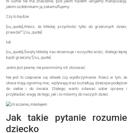
W sumie nie ma znaczenie, pod jakim hasłem ukryjemy manipulację,
jakimi ozdobnikami ją zakamuflujemy:
Czy to będzie
[su_quote]„Wiesz, że Mikołaj przychodzi tylko do grzecznych dzieci,
prawda?” [/su_quote]
lub
[su_quote]„Święty Mikołaj nas obserwuje i wszystko widzi, dlatego lepiej
bądź grzeczny.”[/su_quote]
Jedno jest pewne, nie powinniśmy ich stosować.
Nie jest to czepianie się słówek czy wyolbrzymianie. Rzecz w tym, że
słowa mają ogromną moc, wpływają oraz kształtują dziecięce podejście
do siebie i do świata. Dlatego, warto zdawać sobie sprawę i
przykładać wagę do tego, jak i co mówimy do naszych dzieci.
Jak takie pytanie rozumie
dziecko