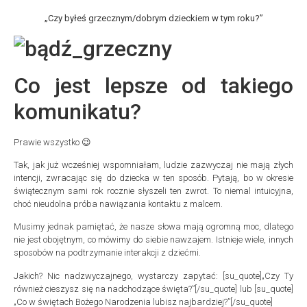
„Czy byłeś grzecznym/dobrym dzieckiem w tym roku?”
Co jest lepsze od takiego
komunikatu?
Prawie wszystko 😉
Tak, jak już wcześniej wspomniałam, ludzie zazwyczaj nie mają złych
intencji, zwracając się do dziecka w ten sposób. Pytają, bo w okresie
świątecznym sami rok rocznie słyszeli ten zwrot. To niemal intuicyjna,
choć nieudolna próba nawiązania kontaktu z malcem.
Musimy jednak pamiętać, że nasze słowa mają ogromną moc, dlatego
nie jest obojętnym, co mówimy do siebie nawzajem. Istnieje wiele, innych
sposobów na podtrzymanie interakcji z dziećmi.
Jakich? Nic nadzwyczajnego, wystarczy zapytać: [su_quote]„Czy Ty
również cieszysz się na nadchodzące święta?”[/su_quote] lub [su_quote]
„Co w świętach Bożego Narodzenia lubisz najbardziej?”[/su_quote]