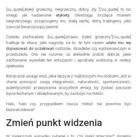
[su_quote]„Byłeś grzeczny, niegrzeczny, dobry, zły…”[/su_quote] to nic
innego jak nadawanie
etykiety
. Określając brzdąca mianem
niegrzecznego, przypisujemy mu stałą cechę, którą traktujemy jako
zawsze towarzyszący pewnik.
Dziecko pochwalone: [su_quote]„brawo, byłeś grzeczny”[/su_quote]
traktuje te słowa, jako nagrodę za to, że tym razem
udało mu się
dopasować do oczekiwań
rodziców, dziadków czy wychowawczyni w
przedszkolu. Ono nie rozumie, co dokładnie zrobiło dobrze, jakie
zachowanie wywołało ten entuzjazm i aprobatę widoczną w reakcji
opiekunów.
Biorąc pod uwagę więź, jaka łączy je z najbliższymi mu osobami, jest w
stanie poświęcić swoją integralność, naturalność, spontaniczność,
autentyczność przeżywania wszystkich emocji, by zyskać poczucie
bycia kochanym i akceptowanym, by zasłużyć na miłość.
Halo, halo czy przypadkiem nasza miłość nie powinna być
bezwarunkowa?
Zmień punkt widzenia
W najlepszym wypadku pytanie o to
„Czy byłaś grzeczna?”
możemy