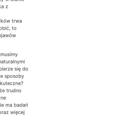
ka z
dków trwa
bić, to
objawów
k musimy
aturalnymi
bierze się do
we sposoby
skuteczne?
 że trudno
zne
nie ma badań
raz więcej