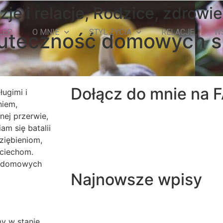
je i relacje
,
Rodzice
,
zdrowie
LEP
O MNIE
STYL ŻYCIA
RELACJE
W
 Skuteczność domowych 
Dołącz do mnie na
ugimi i
niem,
nej przerwie,
m się batalii
ziębieniom,
ociechom.
, domowych
Najnowsze wpisy
my w stanie