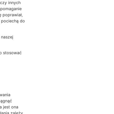
czy innych
wspomaganie
ę poprawiał,
z pociechą do
 naszej
to stosować
owania
iągnąć
 jest ona
łania zależy