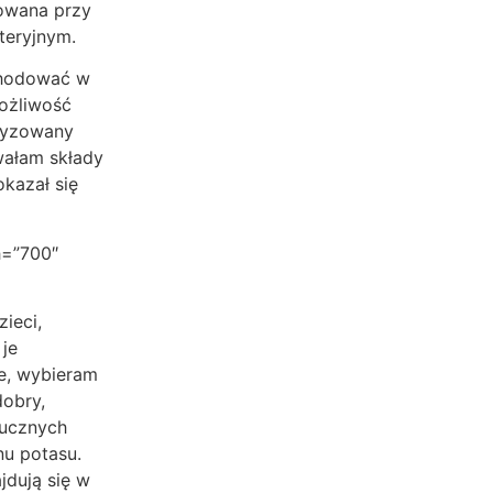
sowana przy
teryjnym.
yhodować w
ożliwość
aryzowany
owałam składy
kazał się
h=”700″
ieci,
 je
e, wybieram
obry,
tucznych
u potasu.
jdują się w