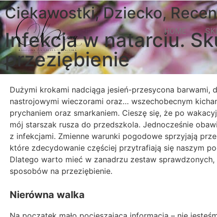
Ciekawostki
,
Dziecko
,
Recenz
HOME
SK
Infekcja w natarciu.
przeziębienie
Dużymi krokami nadciąga jesień-przesycona barwami, dł
nastrojowymi wieczorami oraz… wszechobecnym kicha
prychaniem oraz smarkaniem. Cieszę się, że po wakacyj
mój starszak rusza do przedszkola. Jednocześnie obawia
z infekcjami. Zmienne warunki pogodowe sprzyjają prze
które zdecydowanie częściej przytrafiają się naszym p
Dlatego warto mieć w zanadrzu zestaw sprawdzonych
sposobów na przeziębienie.
Nierówna walka
Na początek mało pocieszająca informacja – nie jesteś