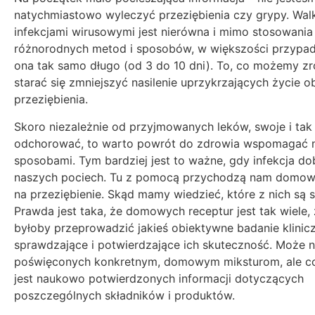
natychmiastowo wyleczyć przeziębienia czy grypy. Wal
infekcjami wirusowymi jest nierówna i mimo stosowania
różnorodnych metod i sposobów, w większości przypa
ona tak samo długo (od 3 do 10 dni). To, co możemy zro
starać się zmniejszyć nasilenie uprzykrzających życie 
przeziębienia.
Skoro niezależnie od przyjmowanych leków, swoje i ta
odchorować, to warto powrót do zdrowia wspomagać n
sposobami. Tym bardziej jest to ważne, gdy infekcja do
naszych pociech. Tu z pomocą przychodzą nam domo
na przeziębienie. Skąd mamy wiedzieć, które z nich są 
Prawda jest taka, że domowych receptur jest tak wiele,
byłoby przeprowadzić jakieś obiektywne badanie klinic
sprawdzające i potwierdzające ich skuteczność. Może 
poświęconych konkretnym, domowym miksturom, ale co
jest naukowo potwierdzonych informacji dotyczących
poszczególnych składników i produktów.