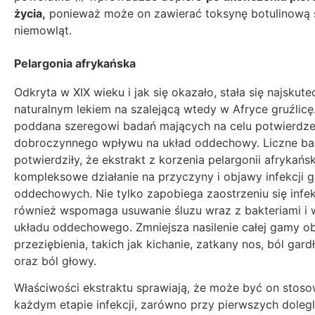
życia,
ponieważ może on zawierać toksynę botulinową 
niemowląt.
Pelargonia afrykańska
Odkryta w XIX wieku i jak się okazało, stała się najskut
naturalnym lekiem na szalejącą wtedy w Afryce gruźlicę
poddana szeregowi badań mających na celu potwierdzen
dobroczynnego wpływu na układ oddechowy. Liczne ba
potwierdziły, że ekstrakt z korzenia pelargonii afrykańs
kompleksowe działanie na przyczyny i objawy infekcji 
oddechowych. Nie tylko zapobiega zaostrzeniu się infekc
również wspomaga usuwanie śluzu wraz z bakteriami i 
układu oddechowego. Zmniejsza nasilenie całej gamy 
przeziębienia, takich jak kichanie, zatkany nos, ból gardł
oraz ból głowy.
Właściwości ekstraktu sprawiają, że może być on stos
każdym etapie infekcji, zarówno przy pierwszych dolegl