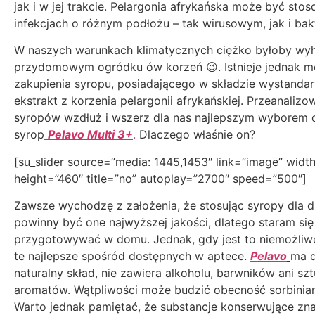
jak i w jej trakcie. Pelargonia afrykańska może być sto
infekcjach o różnym podłożu – tak wirusowym, jak i bak
W naszych warunkach klimatycznych ciężko byłoby w
przydomowym ogródku ów korzeń 😉. Istnieje jednak m
zakupienia syropu, posiadającego w składzie wystand
ekstrakt z korzenia pelargonii afrykańskiej. Przeanaliz
syropów wzdłuż i wszerz dla nas najlepszym wyborem o
syrop
Pelavo Multi 3+
.
Dlaczego właśnie on?
[su_slider source=”media: 1445,1453″ link=”image” widt
height=”460″ title=”no” autoplay=”2700″ speed=”500″]
Zawsze wychodzę z założenia, że stosując syropy dla dz
powinny być one najwyższej jakości, dlatego staram się
przygotowywać w domu. Jednak, gdy jest to niemożliw
te najlepsze spośród dostępnych w aptece.
Pelavo
ma d
naturalny skład, nie zawiera alkoholu, barwników ani sz
aromatów. Wątpliwości może budzić obecność sorbinian
Warto jednak pamiętać, że substancje konserwujące zna