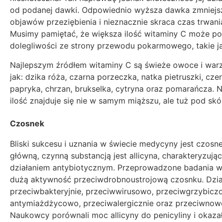
od podanej dawki. Odpowiednio wyższa dawka zmniejsz
objawów przeziębienia i nieznacznie skraca czas trwania
Musimy pamiętać, że większa ilość witaminy C może 
dolegliwości ze strony przewodu pokarmowego, takie j
Najlepszym źródłem witaminy C są świeże owoce i war
jak: dzika róża, czarna porzeczka, natka pietruszki, cz
papryka, chrzan, brukselka, cytryna oraz pomarańcza. N
ilość znajduje się nie w samym miąższu, ale tuż pod sk
Czosnek
Bliski sukcesu i uznania w świecie medycyny jest czosn
główną, czynną substancją jest allicyna, charakteryzując
działaniem antybiotycznym. Przeprowadzone badania w
dużą aktywność przeciwdrobnoustrojową czosnku. Dzia
przeciwbakteryjnie, przeciwwirusowo, przeciwgrzybiczo
antymiażdżycowo, przeciwalergicznie oraz przeciwno
Naukowcy porównali moc allicyny do penicyliny i okazał