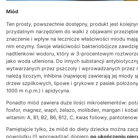
Miód
Ten prosty, powszechnie dostępny, produkt jest kolejn
przydatnym narzędziem do walki z objawami przeziębie
znaczenie i wpływ na lecznicze właściwości miodu maj
nim enzymy. Swoje właściwości bakteriobójcze zawdzi
nadtlenkowi wodoru, który w 3-procentowym roztworze 
jako woda utleniona. Do innych substancji antybiotyczn
wytwarzanych przez pszczoły i wprowadzanych przez 
należą lizozym, inhibina (najwięcej zawierają jej miody
drzew szpilkowych, lipowe i grykowe z pasiek położon
1000 m n.p.m.) i apidycyna.
Ponadto miód zawiera duże ilości mikroelementów: potas
fosfor, magnez, wapń, żelazo, molibden, mangan i kobal
witamin: A, B1, B2, B6, B12, C, kwas foliowy, pantotenowy
Pamiętajcie tylko, że miód do diety dziecka można zac
powolutku (!) wprowadzać dopiero
po ukończeniu pie