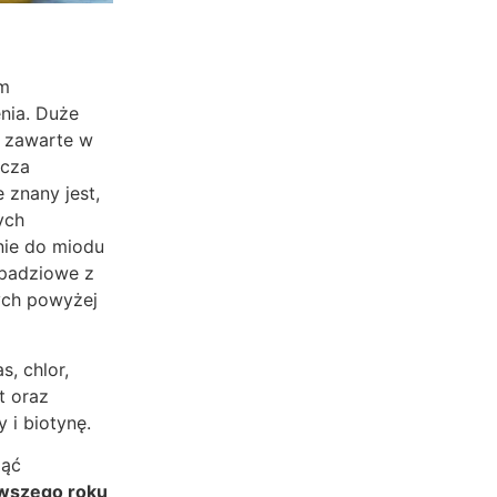
ym
nia. Duże
ą zawarte w
ęcza
znany jest,
ych
nie do miodu
 spadziowe z
ych powyżej
, chlor,
t oraz
 i biotynę.
ząć
rwszego roku