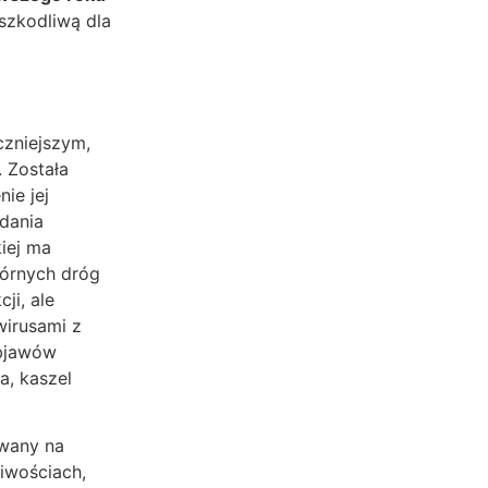
szkodliwą dla
eczniejszym,
. Została
ie jej
dania
kiej ma
górnych dróg
ji, ale
wirusami z
objawów
a, kaszel
owany na
iwościach,