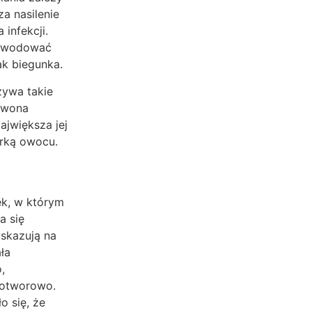
a nasilenie
 infekcji.
powodować
ak biegunka.
zywa takie
erwona
ajwiększa jej
órką owocu.
ek, w którym
a się
skazują na
ła
,
wotworowo.
o się, że